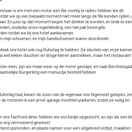
estaan is om met een motor een file voorbij te rijden, hebben we dit
totdat we op een bepaald moment niet meer langs de file konden rijden,
aan. En juist op dat moment begon het donker te worden, en brak er ee
beiden, ondanks onze regenkleding, een nat pak bezorgde.
den totdat we bij ons hotel aankwamen.
jk in mijn schoenen, en mijn handschoenen waren doordrenkt.
leek ons hotel ook nog Ruhetag te hebben. De sleutels van onze kame
us wel lekker douchen en droge kleren aantrekken, maar het restaurant
en eten, zijn we maar weer op de motor gestapt, en naar Berchtesga
plaatselijke Burgerking een menuutje besteld hebben.
 Ruhetag had, kwam de zoon van de eigenaar ons tegemoet gelopen, o
e de motoren in een privé-garage mochten parkeren, zodat ze veilig en
 ons fastfood diner, hebben we ons bedje opgezocht, en zijn als een bl
was erg vermoeiend geweest.
tend opstonden, en plaats namen voor een uitgebreid ontbijt, maakten