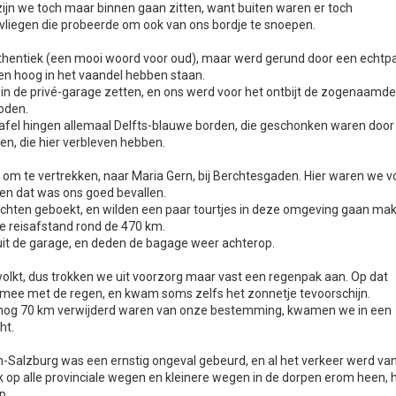
ijn we toch maar binnen gaan zitten, want buiten waren er toch
vliegen die probeerde om ook van ons bordje te snoepen.
uthentiek (een mooi woord voor oud), maar werd gerund door een echtp
ten hoog in het vaandel hebben staan.
n de privé-garage zetten, en ons werd voor het ontbijt de zogenaamd
oden.
afel hingen allemaal Delfts-blauwe borden, die geschonken waren door
n, die hier verbleven hebben.
jd om te vertrekken, naar Maria Gern, bij Berchtesgaden. Hier waren we v
 en dat was ons goed bevallen.
chten geboekt, en wilden een paar tourtjes in deze omgeving gaan ma
e reisafstand rond de 470 km.
uit de garage, en deden de bagage weer achterop.
lkt, dus trokken we uit voorzorg maar vast een regenpak aan. Op dat
 mee met de regen, en kwam soms zelfs het zonnetje tevoorschijn.
 nog 70 km verwijderd waren van onze bestemming, kwamen we in een
ht.
Salzburg was een ernstig ongeval gebeurd, en al het verkeer werd va
k op alle provinciale wegen en kleinere wegen in de dorpen erom heen, 
p.