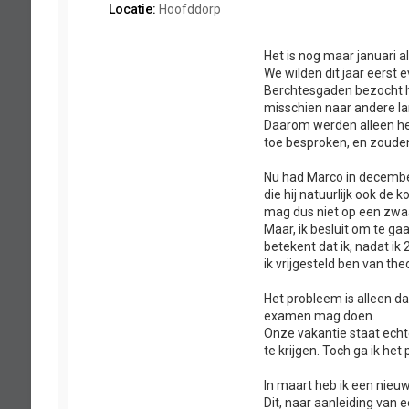
Locatie:
Hoofddorp
Het is nog maar januari 
We wilden dit jaar eerst
Berchtesgaden bezocht he
misschien naar andere l
Daarom werden alleen het
toe besproken, en zouden 
Nu had Marco in decembe
die hij natuurlijk ook de 
mag dus niet op een zwaa
Maar, ik besluit om te ga
betekent dat ik, nadat ik
ik vrijgesteld ben van th
Het probleem is alleen dat
examen mag doen.
Onze vakantie staat echter
te krijgen. Toch ga ik het
In maart heb ik een nie
Dit, naar aanleiding van e