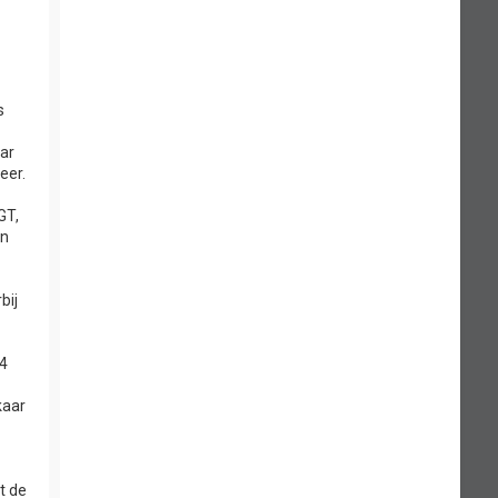
s
aar
eer.
GT,
en
bij
24
kaar
et de