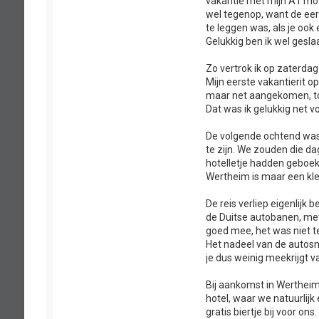
vakantie met mijn A1 mot
wel tegenop, want de eerst
te leggen was, als je oo
Gelukkig ben ik wel geslaa
Zo vertrok ik op zaterdag
Mijn eerste vakantierit 
maar net aangekomen, toe
Dat was ik gelukkig net v
De volgende ochtend was i
te zijn. We zouden die d
hotelletje hadden geboek
Wertheim is maar een klei
De reis verliep eigenlijk
de Duitse autobanen, met
goed mee, het was niet 
Het nadeel van de autosn
je dus weinig meekrijgt 
Bij aankomst in Wertheim
hotel, waar we natuurlijk
gratis biertje bij voor ons.