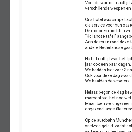
Voor de warme maaltijd z
verschillende wespen en 
Ons hotel was simpel, a
die service voor hun gas
De motoren mochten we i
“Hollandse tafel” aangeb
Aan de muur rond deze t
andere Nederlandse gaste
Na het ontbijt was het ti
jaar ook een paar dagen,
We hadden hier voor 3 na
Ook voor deze dag was d
We haalden de scooters 
Helaas begon de dag bewo
moment viel het nog wel
Maar, toen we ongeveer
ongekend lange file terec
Op de autobahn München-
snelweg geleid, zodat oo
verkeer compleet vast lie