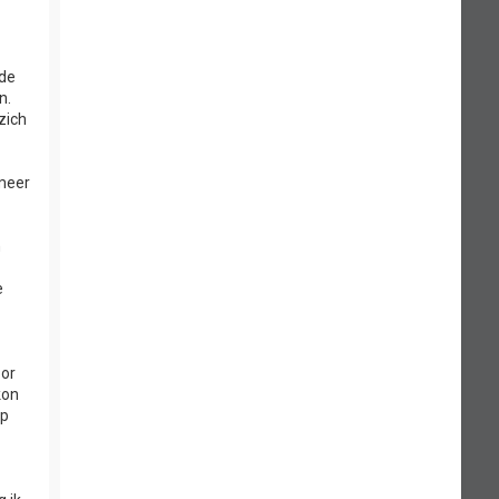
 de
n.
zich
 meer
n
e
oor
kon
op