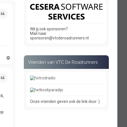
Citeer
Wil jij ook sponsoren?
Mail naar
sponsoren@vtcderoadrunners.nl
O
Vrienden van VTC De Roadrunners
m
h
o
o
Citeer
g
24,
Onze vrienden geven ook de link door :)
 op