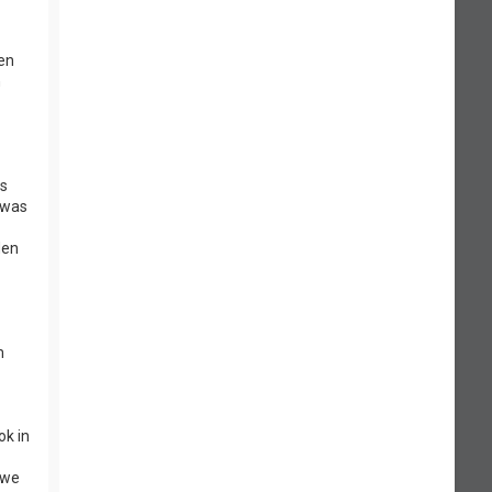
 en
n
rs
 was
den
m
ok in
 we