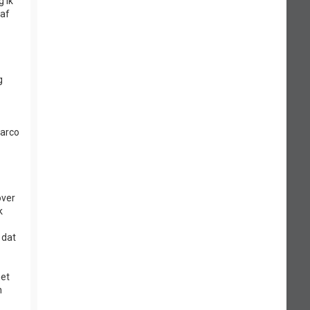
 ik
 af
g
Marco
over
k
 dat
het
n