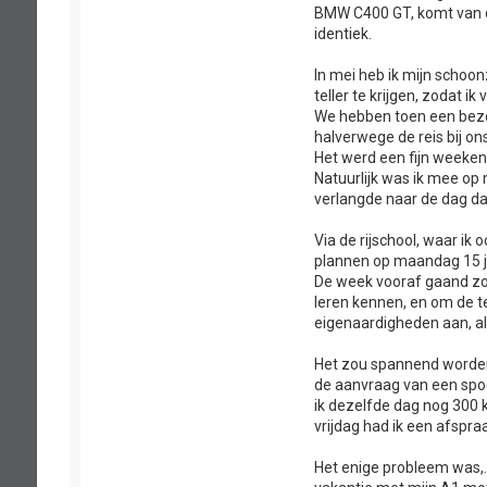
BMW C400 GT, komt van de
identiek.
In mei heb ik mijn schoo
teller te krijgen, zodat i
We hebben toen een bezoe
halverwege de reis bij on
Het werd een fijn weeken
Natuurlijk was ik mee op
verlangde naar de dag da
Via de rijschool, waar ik 
plannen op maandag 15 ju
De week vooraf gaand zou
leren kennen, en om de te
eigenaardigheden aan, al
Het zou spannend worde
de aanvraag van een spoe
ik dezelfde dag nog 300 
vrijdag had ik een afspra
Het enige probleem was,….