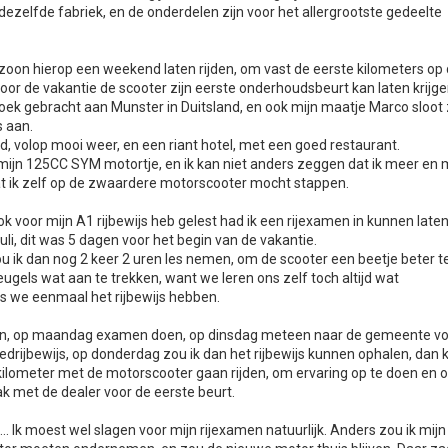
zelfde fabriek, en de onderdelen zijn voor het allergrootste gedeelte
nzoon hierop een weekend laten rijden, om vast de eerste kilometers op
k voor de vakantie de scooter zijn eerste onderhoudsbeurt kan laten krijge
k gebracht aan Munster in Duitsland, en ook mijn maatje Marco sloot 
s aan.
d, volop mooi weer, en een riant hotel, met een goed restaurant.
 mijn 125CC SYM motortje, en ik kan niet anders zeggen dat ik meer en
t ik zelf op de zwaardere motorscooter mocht stappen.
ook voor mijn A1 rijbewijs heb gelest had ik een rijexamen in kunnen late
li, dit was 5 dagen voor het begin van de vakantie.
 ik dan nog 2 keer 2 uren les nemen, om de scooter een beetje beter t
ugels wat aan te trekken, want we leren ons zelf toch altijd wat
s we eenmaal het rijbewijs hebben.
n, op maandag examen doen, op dinsdag meteen naar de gemeente v
drijbewijs, op donderdag zou ik dan het rijbewijs kunnen ophalen, dan 
kilometer met de motorscooter gaan rijden, om ervaring op te doen en 
ak met de dealer voor de eerste beurt.
 Ik moest wel slagen voor mijn rijexamen natuurlijk. Anders zou ik mijn