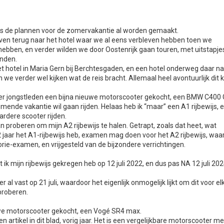
als de plannen voor de zomervakantie al worden gemaakt.
 even terug naar het hotel waar we al eens verbleven hebben toen we
bben, en verder wilden we door Oostenrijk gaan touren, met uitstapje
anden.
 hotel in Maria Gern bij Berchtesgaden, en een hotel onderweg daar n
we verder wel kijken wat de reis bracht. Allemaal heel avontuurlijk dit k
r jongstleden een bijna nieuwe motorscooter gekocht, een BMW C400 
komende vakantie wil gaan rijden. Helaas heb ik “maar” een A1 rijbewijs, 
rdere scooter rijden.
an proberen om mijn A2 rijbewijs te halen. Getrapt, zoals dat heet, wat
 2 jaar het A1-rijbewijs heb, examen mag doen voor het A2 rijbewijs, waar
eorie-examen, en vrijgesteld van de bijzondere verrichtingen.
 ik mijn rijbewijs gekregen heb op 12 juli 2022, en dus pas NA 12 juli 20
 al vast op 21 juli, waardoor het eigenlijk onmogelijk lijkt om dit voor el
 proberen.
uwe motorscooter gekocht, een Vogé SR4 max.
en artikel in dit blad, vorig jaar. Het is een vergelijkbare motorscooter m