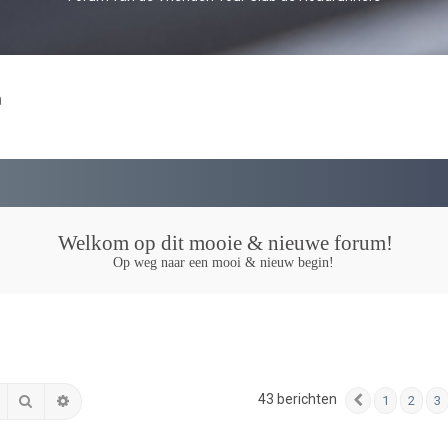
a
Welkom op dit mooie & nieuwe forum!
Op weg naar een mooi & nieuw begin!
43 berichten
Zoek
Uitgebreid zoeken
1
2
3
Vorige