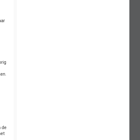
aar
e
orig
ken.
n de
het