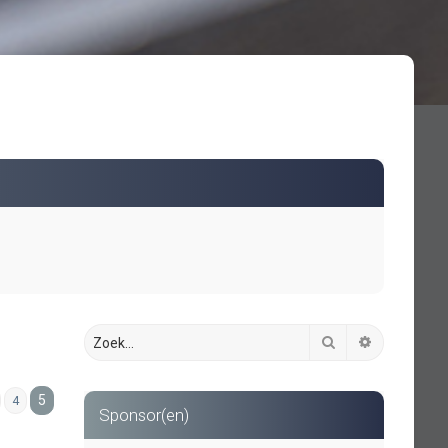
Zoek
Uitgebreid 
5
4
Sponsor(en)