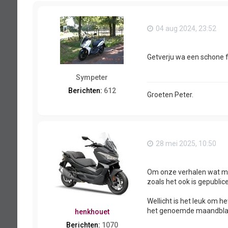
04 aug 2024, 23:52
Getverju wa een schone f
Sympeter
Berichten:
612
Groeten Peter.
28 mei 2025, 10:50
Om onze verhalen wat mee
zoals het ook is gepubli
Wellicht is het leuk om h
het genoemde maandblad
henkhouet
Berichten:
1070