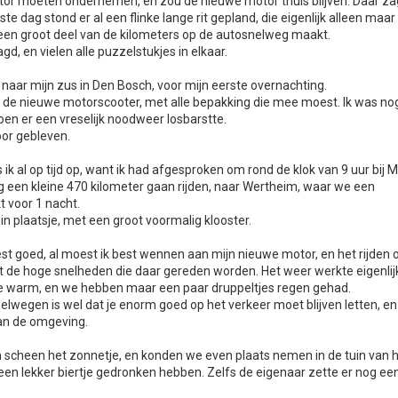
or moeten ondernemen, en zou de nieuwe motor thuis blijven. Daar zag
e dag stond er al een flinke lange rit gepland, die eigenlijk alleen maar
k een groot deel van de kilometers op de autosnelweg maakt.
gd, en vielen alle puzzelstukjes in elkaar.
 naar mijn zus in Den Bosch, voor mijn eerste overnachting.
op de nieuwe motorscooter, met alle bepakking die mee moest. Ik was no
n er een vreselijk noodweer losbarstte.
oor gebleven.
k al op tijd op, want ik had afgesproken om rond de klok van 9 uur bij 
ag een kleine 470 kilometer gaan rijden, naar Wertheim, waar we een
t voor 1 nacht.
n plaatsje, met een groot voormalig klooster.
 best goed, al moest ik best wennen aan mijn nieuwe motor, en het rijden 
 de hoge snelheden die daar gereden worden. Het weer werkte eigenlij
te warm, en we hebben maar een paar druppeltjes regen gehad.
elwegen is wel dat je enorm goed op het verkeer moet blijven letten, en
van de omgeving.
 scheen het zonnetje, en konden we even plaats nemen in de tuin van 
 een lekker biertje gedronken hebben. Zelfs de eigenaar zette er nog ee