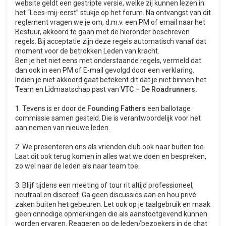
website geldt een gestripte versie, welke zij kunnen lezen in
het “Lees-mij-eerst” stukje op het forum. Na ontvangst van dit
reglement vragen we je om, d.m.v. een PM of email naar het
Bestuur, akkoord te gaan met de hieronder beschreven
regels. Bij acceptatie zijn deze regels automatisch vanaf dat
moment voor de betrokken Leden van kracht.
Ben je het niet eens met onderstaande regels, vermeld dat
dan ook in een PM of E-mail gevolgd door een verklaring.
Indien je niet akkoord gaat betekent dit dat je niet binnen het
Team en Lidmaatschap past van
VTC – De Roadrunners.
1. Tevens is er door de
Founding Fathers
een ballotage
commissie samen gesteld. Die is verantwoordelijk voor het
aan nemen van nieuwe leden.
2. We presenteren ons als vrienden club ook naar buiten toe.
Laat dit ook terug komen in alles wat we doen en bespreken,
zo wel naar de leden als naar team toe.
3. Blijf tijdens een meeting of tour rit altijd professioneel,
neutraal en discreet. Ga geen discussies aan en hou privé
zaken buiten het gebeuren. Let ook op je taalgebruik en maak
geen onnodige opmerkingen die als aanstootgevend kunnen
worden ervaren. Reageren op de leden/bezoekers in de chat