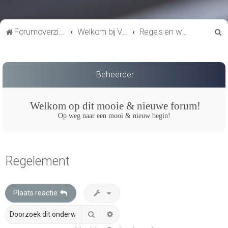
Z
Forumoverzicht
Welkom bij VTC de Roadrunners
Regels en waarden
o
e
k
Beheerder
Welkom op dit mooie & nieuwe forum!
Op weg naar een mooi & nieuw begin!
Regelement
Plaats reactie
Zoek
Uitgebreid zoeken