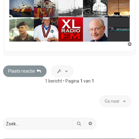
O
m
h
o
o
g
Plaats reactie
1 bericht • Pagina
1
van
1
Ga naar
Zoek
Uitgebreid zoeken