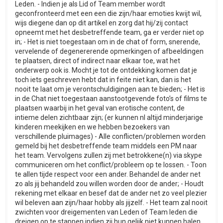
Leden. - Indien je als Lid of Team member wordt
geconfronteerd met een een die zijn/haar emoties kwijt wil,
wijs diegene dan op dit artikel en zorg dat hij/zij contact
opneemt met het desbetreffende team, ga er verder niet op
in; - Het is niet toegestaan om in de chat of form, snerende,
vervelende of degenererende opmerkingen of afbeeldingen
te plaatsen, direct of indirect naar elkaar toe, wat het
onderwerp ook is. Mocht je tot de ontdekking komen dat je
toch iets geschreven hebt dat in feite niet kan, dan is het
nooit te laat om je verontschuldigingen aan te bieden; - Het is
in de Chat niet toegestaan aanstootgevende foto’s of films te
plaatsen waarbij in het geval van erotische content, de
intieme delen zichtbaar zijn; (er kunnen nl altijd minderjarige
kinderen meekijken en we hebben bezoekers van
verschillende pluimages) - Alle conflicten/problemen worden
gemeld bij het desbetreffende team middels een PM naar
het team. Vervolgens zullen zij met betrokkene(n) via skype
communiceren om het conflict/probleem op te lossen. - Toon
te allen tijde respect voor een ander. Behandel de ander net
zo als jij behandeld zou willen worden door de ander; - Houdt
rekening met elkaar en besef dat de ander net zo veel plezier
wil beleven aan zijn/haar hobby als jijzelf. - Het team zal nooit
zwichten voor dreigementen van Leden of Team leden die
dreigen op te stappen indien zij hun gelijk niet kunnen halen