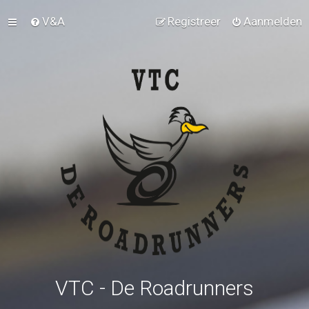
V&A
Registreer
Aanmelden
VTC - De Roadrunners