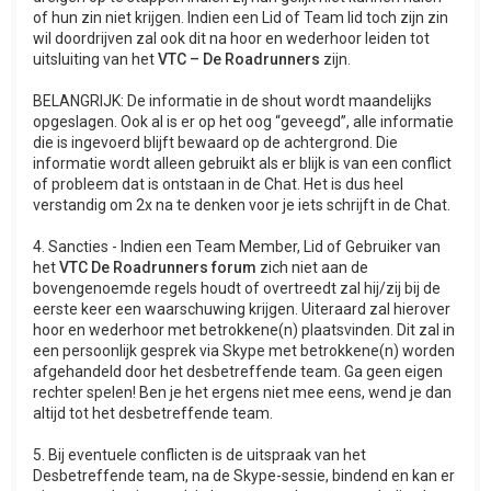
of hun zin niet krijgen. Indien een Lid of Team lid toch zijn zin
wil doordrijven zal ook dit na hoor en wederhoor leiden tot
uitsluiting van het
VTC – De Roadrunners
zijn.
BELANGRIJK: De informatie in de shout wordt maandelijks
opgeslagen. Ook al is er op het oog “geveegd”, alle informatie
die is ingevoerd blijft bewaard op de achtergrond. Die
informatie wordt alleen gebruikt als er blijk is van een conflict
of probleem dat is ontstaan in de Chat. Het is dus heel
verstandig om 2x na te denken voor je iets schrijft in de Chat.
4. Sancties - Indien een Team Member, Lid of Gebruiker van
het
VTC De Roadrunners forum
zich niet aan de
bovengenoemde regels houdt of overtreedt zal hij/zij bij de
eerste keer een waarschuwing krijgen. Uiteraard zal hierover
hoor en wederhoor met betrokkene(n) plaatsvinden. Dit zal in
een persoonlijk gesprek via Skype met betrokkene(n) worden
afgehandeld door het desbetreffende team. Ga geen eigen
rechter spelen! Ben je het ergens niet mee eens, wend je dan
altijd tot het desbetreffende team.
5. Bij eventuele conflicten is de uitspraak van het
Desbetreffende team, na de Skype-sessie, bindend en kan er