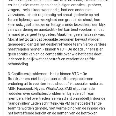
politiek of godsdienst op de site of in de shout; - wees beleefd
en laat je niet meeslepen door je eigen emoties; - probeer,
vragen; - help elkaar waar nodig, laat een ander niet
verzuipen; - check regelmatig het shout-gedeelte op het
forum tijdens je aanwezigheid een groet in de shout, hoe
klein ook, geeft nieuwe en terugkerende bezoekers een blijk
van waardering en aandacht; - het kan best voorkomen dat
iemand je vergeet te groeten. Maak hier geen halszaak van.
Mocht het zo zijn dat bepaalde personen bewust worden
genegeerd, dan zal het desbetreffende team hierop verdere
maatregelen nemen. - binnen
VTC – De Roadrunners
is er
geen sprake van enige competitie over wie het beter doet.
Iedereen is gelijk wat dat betreft en verdient dezelfde
behandeling.
3. Conflicten/problemen - Het is binnen
VTC – De
Roadrunners
niet toegestaan conflicten/problemen
onderling uit te vechten in de shout of via sociale media als
MSN, Facebook, Hyves, WhatsApp, SMS etc., alsmede
roddelen over conflicten/problemen bij leden of Team
members; Het overtreden hiervan dient onmiddellijk door de
“aangevallen” Leden schriftelijk via PM bij het betreffende
team te worden gemeld, met vermelding van de inhoud van
het betreffende bericht en de namen van de betrokken