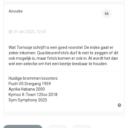
h
o
Anouke
o
Citeer
g
31 okt 2025, 12:45
Wat Tomosje schrijft is een goed voorstel. De index gaat er
zeker inkomen. Qua kleurenfoto's durf ik niet te zeggen of dit
ook mogelijk is, maar foto's komen er ook in. Al wordt het dan
wel een selectie om het een beetje leesbaar te houden.
Huidige brommer/scooters:
Puch VS Dreigang 1959
Aprilia Habana 2000
Kymco X-Town 125cc 2018
Sym Symphony 2025
O
m
h
o
o
g