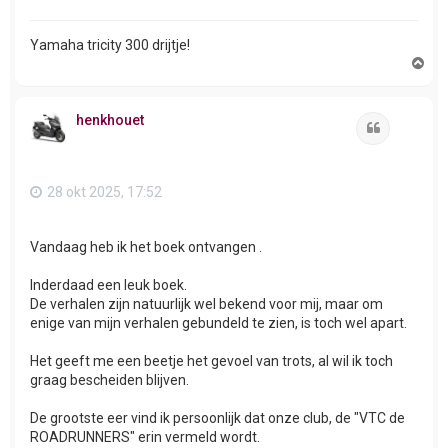
Yamaha tricity 300 drijtje!
O
m
h
o
henkhouet
o
Citeer
g
28 okt 2025, 17:52
Vandaag heb ik het boek ontvangen .
Inderdaad een leuk boek.
De verhalen zijn natuurlijk wel bekend voor mij, maar om
enige van mijn verhalen gebundeld te zien, is toch wel apart.
Het geeft me een beetje het gevoel van trots, al wil ik toch
graag bescheiden blijven.
De grootste eer vind ik persoonlijk dat onze club, de "VTC de
ROADRUNNERS" erin vermeld wordt.