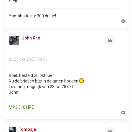
roelf
Yamaha tricity 300 drijtje!
O
m
h
o
John Knol
o
Citeer
g
23 okt 2025, 08:31
Boek besteld 20 oktober
Nu de brieven bus in de gaten houden
Levering mogelijk van 23 tot 28 okt.
John
MP3 310 HPE
O
m
h
o
Tomosje
o
Citeer