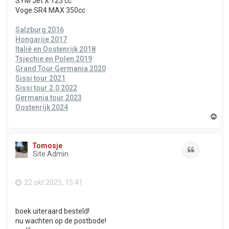
SYM Jet X 125 cc
Voge SR4 MAX 350cc
Salzburg 2016
Hongarije 2017
Italië en Oostenrijk 2018
Tsjechie en Polen 2019
Grand Tour Germania 2020
Sissi tour 2021
Sissi tour 2.0 2022
Germania tour 2023
Oostenrijk 2024
O
m
h
o
Tomosje
o
Citeer
Site Admin
g
22 okt 2025, 15:41
boek uiteraard besteld!
nu wachten op de postbode!