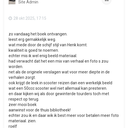
Site Admin
g
28 okt 2025, 17:15
zo vandaag het boek ontvangen.
leest erg gemakkelijk weg.
wat mede door de schijf stijl van Henk komt.
kwaliteit is goed te noemen.
echter mis ik wel enig beeld materiaal.
had verwacht dat het een mix van verhaal en foto s zou
worden.
net als de originele verslagen wat voor meer diepte in de
verhalen zorgt.
ook krijgt de leek in scooter reizen dan een werkelijk beeld
wat een 50ccc scooter wel niet allemaal kan presteren.
en daar kijken wij als door gewinterde tourders toch met
respect op terug.
zeer mooi boek
aanwinst voor de thuis bibliotheek!
echter zou ik en daar wik ik best meer voor betalen meer foto
materiaal. zien.
roelf