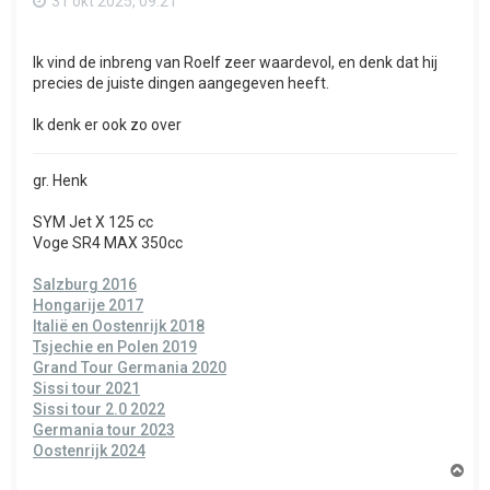
31 okt 2025, 09:21
Ik vind de inbreng van Roelf zeer waardevol, en denk dat hij
precies de juiste dingen aangegeven heeft.
Ik denk er ook zo over
gr. Henk
SYM Jet X 125 cc
Voge SR4 MAX 350cc
Salzburg 2016
Hongarije 2017
Italië en Oostenrijk 2018
Tsjechie en Polen 2019
Grand Tour Germania 2020
Sissi tour 2021
Sissi tour 2.0 2022
Germania tour 2023
Oostenrijk 2024
O
m