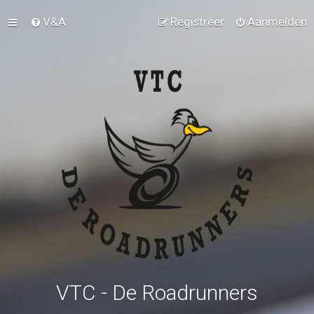
V&A
Registreer
Aanmelden
VTC - De Roadrunners