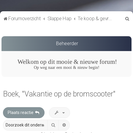
Z
Forumoverzicht
Slappe Hap
Te koop & gevraagd
o
e
k
Beheerder
Welkom op dit mooie & nieuwe forum!
Op weg naar een mooi & nieuw begin!
Boek, "Vakantie op de bromscooter"
Plaats reactie
Zoek
Uitgebreid zoeken