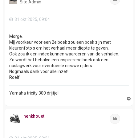
Site Admin
g
31 okt 2025, 09:04
Morge.
Mij voorkeur voor een 2e boek zou een boek zijn met
kleurenfoto s om het verhaal meer diepte te geven.
Ook zou ik een index kunnen waarderen van de verhalen.
Zo wordt het behalve een inspirerend boek ook een
naslagwerk voor eventueele nieuwe rijders.
Nogmaals dank voor alle inzet!
Roelf
Yamaha tricity 300 drijtje!
O
m
h
o
henkhouet
o
Citeer
g