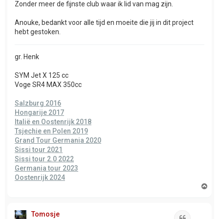
Zonder meer de fijnste club waar ik lid van mag zijn.
Anouke, bedankt voor alle tijd en moeite die jij in dit project
hebt gestoken.
gr. Henk
SYM Jet X 125 cc
Voge SR4 MAX 350cc
Salzburg 2016
Hongarije 2017
Italië en Oostenrijk 2018
Tsjechie en Polen 2019
Grand Tour Germania 2020
Sissi tour 2021
Sissi tour 2.0 2022
Germania tour 2023
Oostenrijk 2024
O
m
h
o
Tomosje
o
Citeer