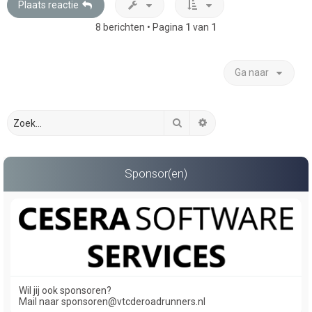
Plaats reactie
8 berichten • Pagina
1
van
1
Ga naar
Zoek
Uitgebreid zoeken
Sponsor(en)
Wil jij ook sponsoren?
Mail naar sponsoren@vtcderoadrunners.nl