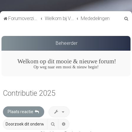
Z
Forumoverzicht
Welkom bij VTC de Roadrunners
Mededelingen
o
e
k
Beheerder
Welkom op dit mooie & nieuwe forum!
Op weg naar een mooi & nieuw begin!
Contributie 2025
Plaats reactie
Zoek
Uitgebreid zoeken