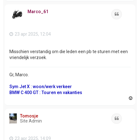
h
o
Marco_61
o
Citeer
g
23 apr 2025, 12:04
Misschien verstandig om die leden een pb te sturen met een
vriendelijk verzoek.
Gr, Marco.
Sym Jet X : woon/werk verkeer
BMW C 400 GT : Touren en vakanties
O
m
h
o
Tomosje
o
Citeer
Site Admin
g
23 apr 2025, 14:09