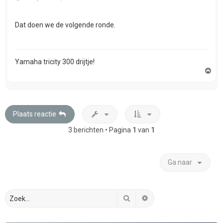
Dat doen we de volgende ronde.
Yamaha tricity 300 drijtje!
O
m
h
o
o
g
Plaats reactie
3 berichten • Pagina
1
van
1
Ga naar
Zoek
Uitgebreid zoeken