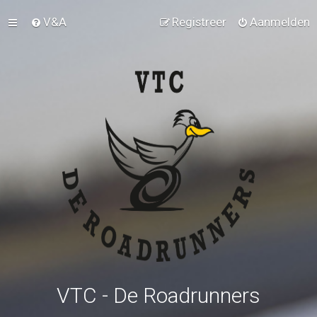
V&A
Registreer
Aanmelden
VTC - De Roadrunners