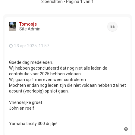
3 berichten • Pagina
1
van
1
Tomosje
Citeer
Site Admin
23 apr 2025, 11:57
Goede dag medeleden.
Wij hebben geconcludeerd dat nog niet alle leden de
contributie voor 2025 hebben voldaan.
Wij gaan op 1 mei even weer controleren.
Mochten er dan nog leden zijn die niet voldaan hebben zal het
acount (voorlopig) op slot gaan.
Vriendelijke groet.
John en roelf
Yamaha tricity 300 drijtje!
O
m