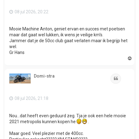
08 jul 2026, 20:22
Mooie Machine Anton, geniet ervan en succes met poetsen
maar dat gaat wel lukken, ik wens je veilige km's.
Jammer dat je de 50cc club gaat verlaten maar ik begrijp het
wel.
Gr Hans
O
m
h
o
Domi-stra
o
Citeer
g
08 jul 2026, 21:18
Nou...dat heeft even geduurd zeg. Tja je ook een hele mooie
2021 metropolis kunnen kopen he
.
Maar goed. Veel plezier met de 400cc.