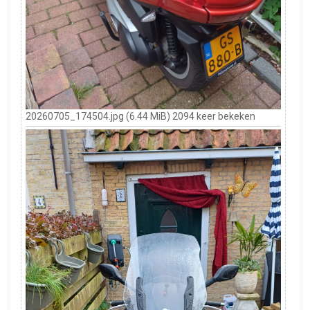
20260705_174504.jpg (6.44 MiB) 2094 keer bekeken