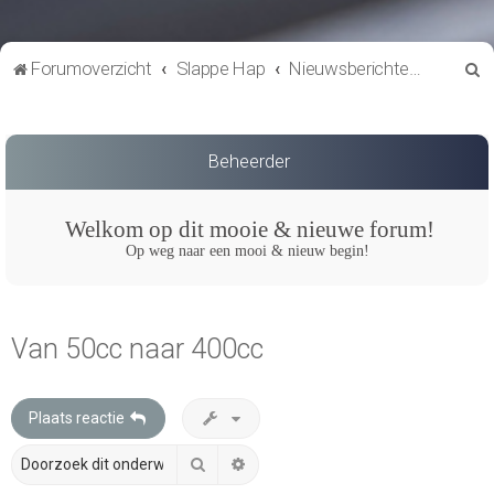
Z
Forumoverzicht
Slappe Hap
Nieuwsberichten & Updates
o
e
k
Beheerder
Welkom op dit mooie & nieuwe forum!
Op weg naar een mooi & nieuw begin!
Van 50cc naar 400cc
Plaats reactie
Zoek
Uitgebreid zoeken