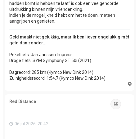
hadden komt is hebben te laat" is ook een veelgehoorde
uitdrukking binnen mijn vriendenkring.
Indien je de mogelijkheid hebt om het te doen, meteen
aangrijpen en genieten.
Geld maakt niet gelukkig, maar Ik ben liever ongelukkig mét
geld dan zonder...
Pekelfiets: Jan Janssen Impress.
Droge fiets: SYM Symphony ST 50i (2021)
Dagrecord: 285 km (Kymco New Dink 2014)
Zuinigheidsrecord: 1:54,7 (Kymco New Dink 2014)
O
m
h
o
Red Distance
o
Citeer
g
06 jul 2026, 20:42