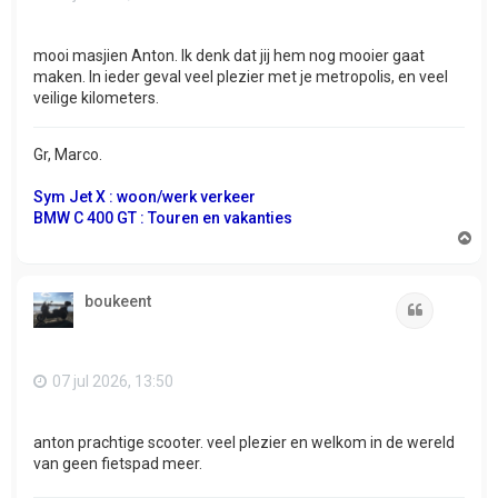
mooi masjien Anton. Ik denk dat jij hem nog mooier gaat
maken. In ieder geval veel plezier met je metropolis, en veel
veilige kilometers.
Gr, Marco.
Sym Jet X : woon/werk verkeer
BMW C 400 GT : Touren en vakanties
O
m
h
o
boukeent
o
Citeer
g
07 jul 2026, 13:50
anton prachtige scooter. veel plezier en welkom in de wereld
van geen fietspad meer.