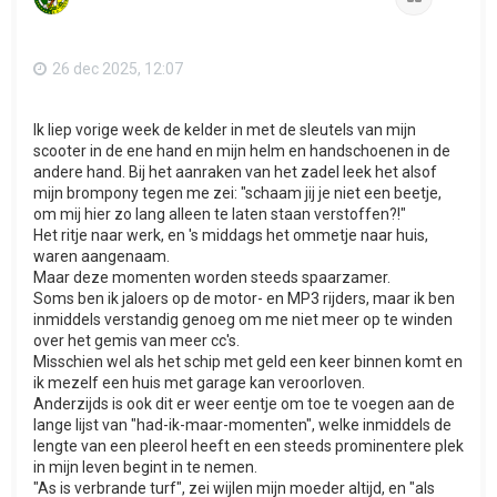
g
26 dec 2025, 12:07
Ik liep vorige week de kelder in met de sleutels van mijn
scooter in de ene hand en mijn helm en handschoenen in de
andere hand. Bij het aanraken van het zadel leek het alsof
mijn brompony tegen me zei: "schaam jij je niet een beetje,
om mij hier zo lang alleen te laten staan verstoffen?!"
Het ritje naar werk, en 's middags het ommetje naar huis,
waren aangenaam.
Maar deze momenten worden steeds spaarzamer.
Soms ben ik jaloers op de motor- en MP3 rijders, maar ik ben
inmiddels verstandig genoeg om me niet meer op te winden
over het gemis van meer cc's.
Misschien wel als het schip met geld een keer binnen komt en
ik mezelf een huis met garage kan veroorloven.
Anderzijds is ook dit er weer eentje om toe te voegen aan de
lange lijst van "had-ik-maar-momenten", welke inmiddels de
lengte van een pleerol heeft en een steeds prominentere plek
in mijn leven begint in te nemen.
"As is verbrande turf", zei wijlen mijn moeder altijd, en "als