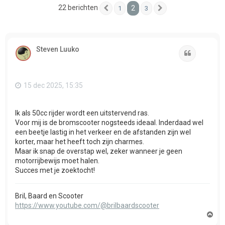
22 berichten
2
1
3
Vorige
Volgende
Steven Luuko
Citeer
15 dec 2025, 15:35
Ik als 50cc rijder wordt een uitstervend ras.
Voor mij is de bromscooter nogsteeds ideaal. Inderdaad wel
een beetje lastig in het verkeer en de afstanden zijn wel
korter, maar het heeft toch zijn charmes.
Maar ik snap de overstap wel, zeker wanneer je geen
motorrijbewijs moet halen.
Succes met je zoektocht!
Bril, Baard en Scooter
https://www.youtube.com/@brilbaardscooter
O
m