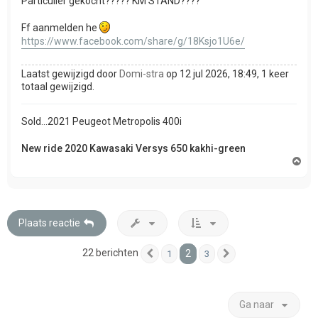
Particulier gekocht????? KM STAND????
Ff aanmelden he
https://www.facebook.com/share/g/18Ksjo1U6e/
Laatst gewijzigd door
Domi-stra
op 12 jul 2026, 18:49, 1 keer
totaal gewijzigd.
Sold...2021 Peugeot Metropolis 400i
New ride 2020 Kawasaki Versys 650 kakhi-green
O
m
h
o
o
g
Plaats reactie
22 berichten
2
1
3
Vorige
Volgende
Ga naar