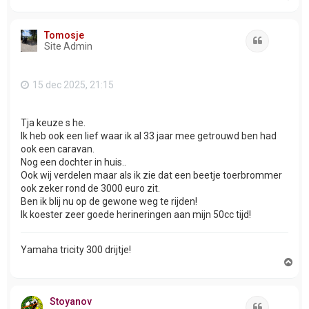
m
h
o
Tomosje
o
Citeer
Site Admin
g
15 dec 2025, 21:15
Tja keuze s he.
Ik heb ook een lief waar ik al 33 jaar mee getrouwd ben had
ook een caravan.
Nog een dochter in huis..
Ook wij verdelen maar als ik zie dat een beetje toerbrommer
ook zeker rond de 3000 euro zit.
Ben ik blij nu op de gewone weg te rijden!
Ik koester zeer goede herineringen aan mijn 50cc tijd!
Yamaha tricity 300 drijtje!
O
m
h
o
Stoyanov
o
Citeer