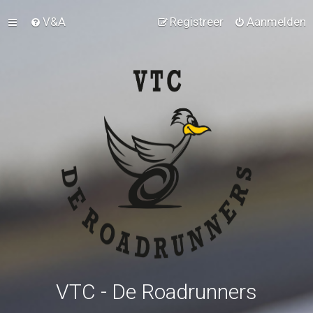
V&A
Registreer
Aanmelden
VTC - De Roadrunners