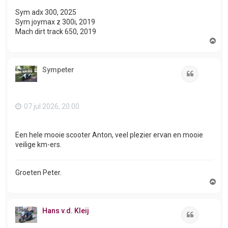
Sym adx 300, 2025
Sym joymax z 300i, 2019
Mach dirt track 650, 2019
O
m
h
o
Sympeter
o
Citeer
g
07 jul 2026, 20:00
Een hele mooie scooter Anton, veel plezier ervan en mooie
veilige km-ers.
Groeten Peter.
O
m
h
o
Hans v.d. Kleij
o
Citeer
g