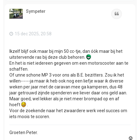
h
o
Sympeter
o
Citeer
g
15 dec 2025, 20:58
Ikzelf blijf ook maar bij mijn 50 cc-tje, dan óók maar bij het
uitstervende ras bij deze club behoren.
En het is niet iedereen gegeven om een motorscooter aan te
schaffen.
Of unne schone MP 3 voor ons als B.E. bezitters. Zou ik het
willen------ja maar ik heb ook nog een liefje waar ik diverse
weken per jaar met de caravan mee ga kamperen, dus 48
jaar getrouwd zijnde spenderen we liever daar ons geld aan.
Maar goed, wel lekker als je niet meer brompad op en af
hoeft
.
Voor de zoekende naar het zwaardere werk veel succes om
iets moois te scoren.
Groeten Peter.
O