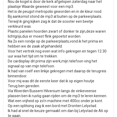
Nou de kogel is door de kerk afgelopen zaterdag naar het
plaatsje Waarde geweest voor een mp3.
Het is de peugot metropolis geworden en in de kleur rood.
Bij aankomst stond de mp3 al buiten op de parkeerplaats.
Terwijl ik ging kijken zag ik dat de scooter een beetje
verkleurd was.
Plastic panelen hoorden zwart of donker te zijn,deze waren
lichtgrijs,dus er moest flink gepoetst worden.
Na 2x een rondje op de parkeerplaats,vond ik het prima en
hebben we de zaak afgehandeld.
Voor het vertrek nog even wat info gekregen en tegen 12.30
uur waa het tijd om te trekken.
De cardisplay dit prima zijn werk,mijn telefoon ving het
signaal op van mijn telefoon.
Ik had van roelf een linkje gekregen met daarop de terugreis
binnendoor.
Voor mij was dit de eerste keer dat ik op eigen houtje
Terug ben gereden.
Via Woerden Bussem Hilversum langs de vinkeveense
plassen ben ik rustig gaan rijden om de mp3 te leren kennen.
Wat een vrijheid op zo'n machine met 400cc onder je kont.
Op een splitsing zag ik een bord met Dronten Lelystad.
Ik had al snel de keuze gemaakt om dan bij Lelystad de A6 op
te gaan.