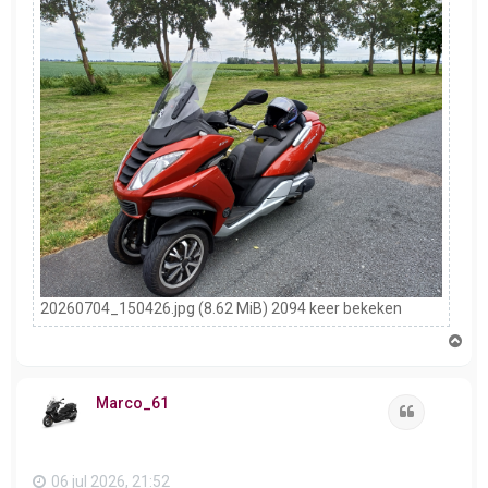
20260704_150426.jpg (8.62 MiB) 2094 keer bekeken
O
m
h
o
Marco_61
o
Citeer
g
06 jul 2026, 21:52