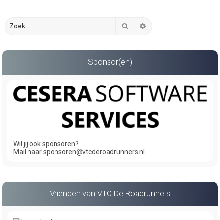
Zoek
Uitgebreid zoeken
Sponsor(en)
Wil jij ook sponsoren?
Mail naar sponsoren@vtcderoadrunners.nl
Vrienden van VTC De Roadrunners