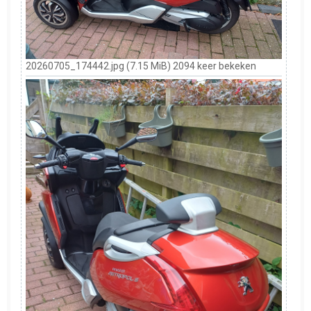
20260705_174442.jpg (7.15 MiB) 2094 keer bekeken