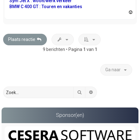
Sym Jet X : woon/werk verkeer
BMW C 400 GT : Touren en vakanties
O
m
h
o
o
g
Plaats reactie
9 berichten • Pagina
1
van
1
Ga naar
Zoek
Uitgebreid zoeken
Sponsor(en)