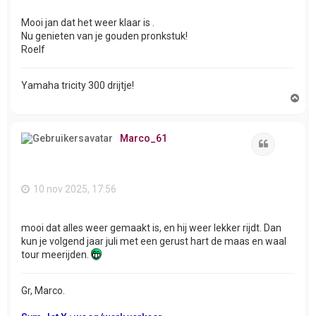
Mooi jan dat het weer klaar is .
Nu genieten van je gouden pronkstuk!
Roelf
Yamaha tricity 300 drijtje!
O
m
h
o
Marco_61
o
Citeer
g
10 nov 2025, 17:56
mooi dat alles weer gemaakt is, en hij weer lekker rijdt. Dan
kun je volgend jaar juli met een gerust hart de maas en waal
tour meerijden.
Gr, Marco.