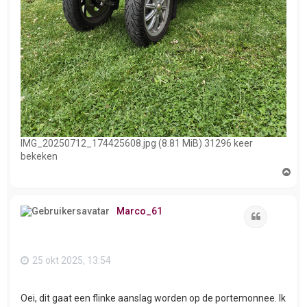
IMG_20250712_174425608.jpg (8.81 MiB) 31296 keer
bekeken
O
m
h
o
Marco_61
o
Citeer
g
25 okt 2025, 13:54
Oei, dit gaat een flinke aanslag worden op de portemonnee. Ik