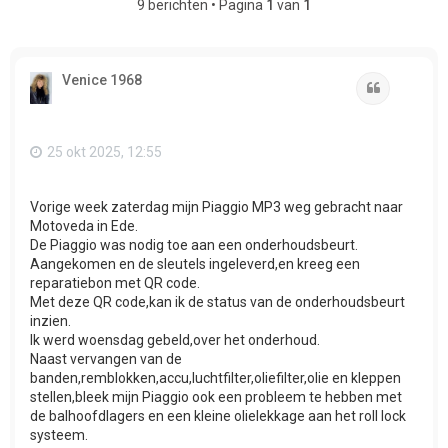
9 berichten • Pagina
1
van
1
Venice 1968
Citeer
25 okt 2025, 12:55
Vorige week zaterdag mijn Piaggio MP3 weg gebracht naar
Motoveda in Ede.
De Piaggio was nodig toe aan een onderhoudsbeurt.
Aangekomen en de sleutels ingeleverd,en kreeg een
reparatiebon met QR code.
Met deze QR code,kan ik de status van de onderhoudsbeurt
inzien.
Ik werd woensdag gebeld,over het onderhoud.
Naast vervangen van de
banden,remblokken,accu,luchtfilter,oliefilter,olie en kleppen
stellen,bleek mijn Piaggio ook een probleem te hebben met
de balhoofdlagers en een kleine olielekkage aan het roll lock
systeem.