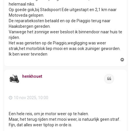
helemaal niks.
Op goede gok,bij Stadspoort Ede uitgestapt en 2,1 km naar
Motoveda gelopen.
De reparatiekosten betaald en op de Piaggio terug naar
Haaksbergen gereden.
Vanwege het zonnige weer besloot ik binnendoor naar huis te
rijden.
Het was genieten op de Piaggio,wegligging was weer
strak,het motorblok liep mooi en was ook zuiniger geworden.
Ik ben weer tevreden
O
m
h
o
henkhouet
o
Citeer
g
10 nov 2025, 10:00
Een hele reis, om je motor weer op te halen.
Maar, het terug rijden met mooi weer, is natuurlijk geen straf.
Fijn, dat alles weer tiptop in orde is.