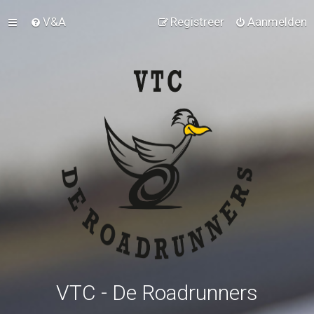
V&A
Registreer
Aanmelden
VTC - De Roadrunners