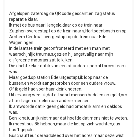
Afgelopen zaterdag de QR code gescant,en zag status
reparatie klaar.
Ik met de bus naar Hengelo,daar op de trein naar
Zutphen,overgestapt op de trein naar s,Hertogenbosch en op
Arnhem Centraal overgestapt op de trein naar Ede
Wageningen.
In de laatste trein geconfronteerd met een man met
waarschijnlijk trauma,s,gezien hij angstvallig naar mijn
olijfgroene motorjas zat te kijken.
Die dacht zeker dat ik van een of andere special forces team
was.
Maar goed,op station Ede uitgestapt,ik loop naar de
bussen,en wordt aangesproken door een oudere vrouw.
Of ik geld had voor haar kleinkinderen.
Uit ervaring weet ik,dat dit soort mensen bedelen om geld,om
af te dragen of delen aan andere mensen.
Ik antwoorde dat ik geen geld had,omdat ik arm en dakloos
was.
Ben ik natuurlijk niet,maar dat hoefde dat mens niet te weten.
Ik moest bus 85 hebben,maar die liet op zich wachten,dus
bus 1 gepakt
Buschauffeur geraadpleegd over het adres,maar deze wist