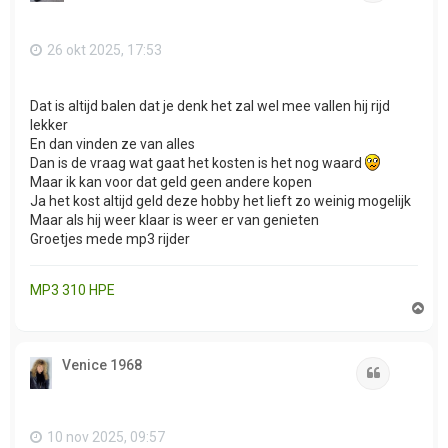
g
26 okt 2025, 17:53
Dat is altijd balen dat je denk het zal wel mee vallen hij rijd
lekker
En dan vinden ze van alles
Dan is de vraag wat gaat het kosten is het nog waard
Maar ik kan voor dat geld geen andere kopen
Ja het kost altijd geld deze hobby het lieft zo weinig mogelijk
Maar als hij weer klaar is weer er van genieten
Groetjes mede mp3 rijder
MP3 310 HPE
O
m
h
o
Venice 1968
o
Citeer
g
10 nov 2025, 09:57