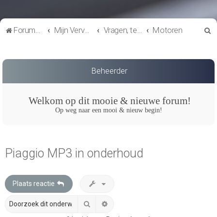
Z
Forumoverzicht
Mijn Vervoer
Vragen, techniek en onderhoud
Motoren
o
e
k
Beheerder
Welkom op dit mooie & nieuwe forum!
Op weg naar een mooi & nieuw begin!
Piaggio MP3 in onderhoud
Plaats reactie
Zoek
Uitgebreid zoeken