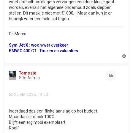
weet dat balhoofdlagers vervangen een duur klusje gaat
worden, evenals het algehele onderhoud zoals kleppen
stellen. Dit maak je niet met €1000,-. Maar dan kun je er
hopelijk weer een hele tijd tegen.
Gr, Marco.
Sym Jet X : woon/werk verkeer
BMW C 400 GT : Touren en vakanties
O
m
h
o
Tomosje
o
Citeer
Site Admin
g
25 okt 2025, 14:50
Inderdaad das een flinke aanslag op het budget.
Maar dan is hij ook 100%.
Blijft een erg mooi exemplaar!
Roelf