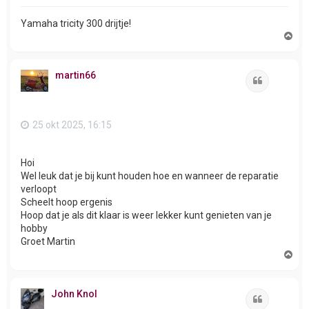
Yamaha tricity 300 drijtje!
O
m
h
o
martin66
o
Citeer
g
25 okt 2025, 16:15
Hoi
Wel leuk dat je bij kunt houden hoe en wanneer de reparatie
verloopt
Scheelt hoop ergenis
Hoop dat je als dit klaar is weer lekker kunt genieten van je
hobby
Groet Martin
O
m
h
o
John Knol
o
Citeer