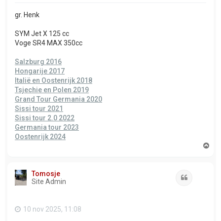
gr. Henk
SYM Jet X 125 cc
Voge SR4 MAX 350cc
Salzburg 2016
Hongarije 2017
Italië en Oostenrijk 2018
Tsjechie en Polen 2019
Grand Tour Germania 2020
Sissi tour 2021
Sissi tour 2.0 2022
Germania tour 2023
Oostenrijk 2024
O
m
h
o
Tomosje
o
Citeer
Site Admin
g
10 nov 2025, 11:08