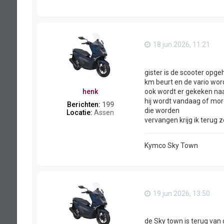
18 jun 2026, 11:21
gister is de scooter opge
km beurt en de vario wo
ook wordt er gekeken naar
henk
hij wordt vandaag of mor
Berichten:
199
die worden
Locatie:
Assen
vervangen krijg ik terug 
Kymco Sky Town
19 jun 2026, 13:50
de Sky town is terug van 