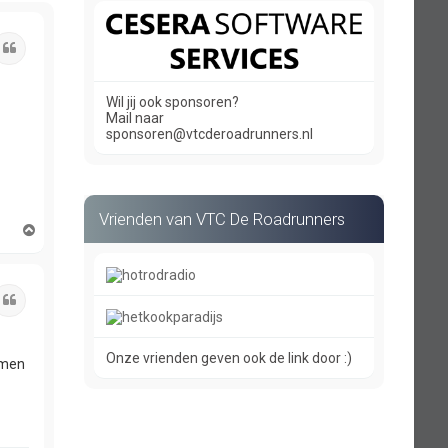
Citeer
Wil jij ook sponsoren?
Mail naar
sponsoren@vtcderoadrunners.nl
Vrienden van VTC De Roadrunners
O
m
h
o
o
Citeer
g
Onze vrienden geven ook de link door :)
mmen
t