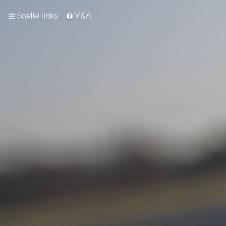
Snelle links
V&A