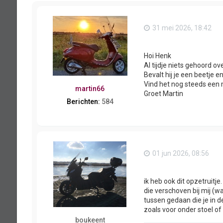
31 mei 2026, 18:42
Hoi Henk
Al tijdje niets gehoord o
Bevalt hij je een beetje e
Vind het nog steeds een
martin66
Groet Martin
Berichten:
584
01 jun 2026, 08:56
ik heb ook dit opzetruit
die verschoven bij mij (wa
tussen gedaan die je in d
zoals voor onder stoel of 
boukeent