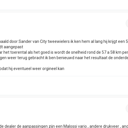
haald door Sander van City tweewielers ik ken hem al lang hij krijgt een 
rdt aangepast
 het toerental als het goed is wordt de snelheid rond de 57 a 58 km pe
gen weer terug gebracht ik ben benieuwd naar het resultaat de onderd
zodat hij eventueel weer orgineel kan
de dealer de aanpassingen zijn een Malossi vario , andere drukveer , an