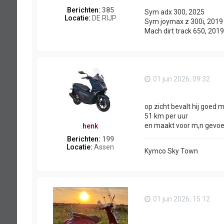
Berichten:
385
Sym adx 300, 2025
Locatie:
DE RIJP
Sym joymax z 300i, 2019
Mach dirt track 650, 201
01 jun 2026, 09:32
op zicht bevalt hij goed 
51 km per uur
en maakt voor m,n gevoel
henk
Berichten:
199
Locatie:
Assen
Kymco Sky Town
01 jun 2026, 15:12