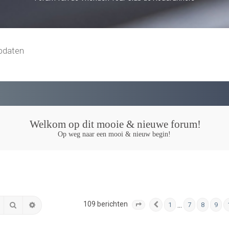
pdaten
Welkom op dit mooie & nieuwe forum!
Op weg naar een mooi & nieuw begin!
109 berichten
Zoek
Uitgebreid zoeken
…
1
7
8
9
Pagina
Vorige
11
van
11