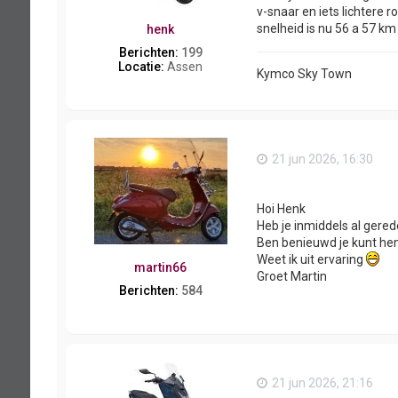
v-snaar en iets lichtere 
snelheid is nu 56 a 57 km 
henk
Berichten:
199
Locatie:
Assen
Kymco Sky Town
21 jun 2026, 16:30
Hoi Henk
Heb je inmiddels al gere
Ben benieuwd je kunt hem
Weet ik uit ervaring
martin66
Groet Martin
Berichten:
584
21 jun 2026, 21:16