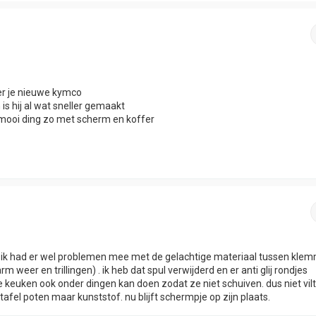
ver je nieuwe kymco
n is hij al wat sneller gemaakt
 mooi ding zo met scherm en koffer
je. ik had er wel problemen mee met de gelachtige materiaal tussen kle
rm weer en trillingen) . ik heb dat spul verwijderd en er anti glij rondjes
e keuken ook onder dingen kan doen zodat ze niet schuiven. dus niet vil
tafel poten maar kunststof. nu blijft schermpje op zijn plaats.