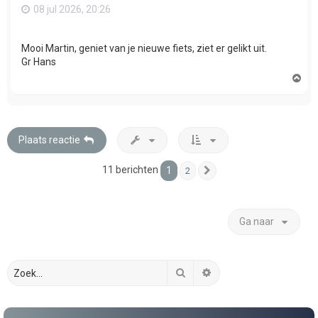
08 jul 2026, 20:26
Mooi Martin, geniet van je nieuwe fiets, ziet er gelikt uit.
Gr Hans
O
m
h
o
o
g
Plaats reactie
11 berichten
1
2
Volgende
Ga naar
Zoek
Uitgebreid zoeken