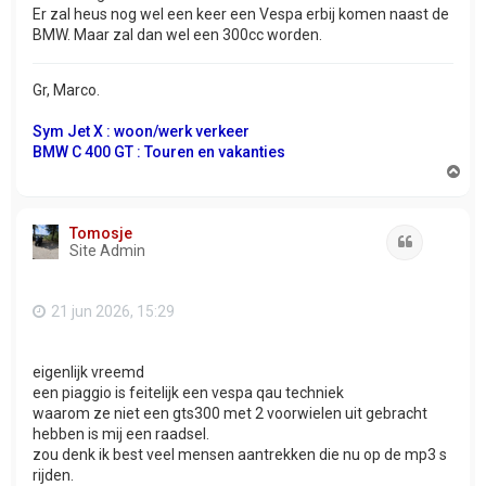
Er zal heus nog wel een keer een Vespa erbij komen naast de
BMW. Maar zal dan wel een 300cc worden.
Gr, Marco.
Sym Jet X : woon/werk verkeer
BMW C 400 GT : Touren en vakanties
O
m
h
o
Tomosje
o
Citeer
Site Admin
g
21 jun 2026, 15:29
eigenlijk vreemd
een piaggio is feitelijk een vespa qau techniek
waarom ze niet een gts300 met 2 voorwielen uit gebracht
hebben is mij een raadsel.
zou denk ik best veel mensen aantrekken die nu op de mp3 s
rijden.