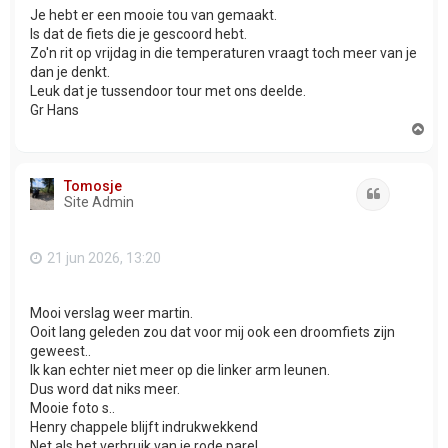
Je hebt er een mooie tou van gemaakt.
Is dat de fiets die je gescoord hebt.
Zo'n rit op vrijdag in die temperaturen vraagt toch meer van je
dan je denkt.
Leuk dat je tussendoor tour met ons deelde.
Gr Hans
O
m
h
o
Tomosje
o
Citeer
Site Admin
g
21 jun 2026, 13:20
Mooi verslag weer martin.
Ooit lang geleden zou dat voor mij ook een droomfiets zijn
geweest..
Ik kan echter niet meer op die linker arm leunen.
Dus word dat niks meer.
Mooie foto s..
Henry chappele blijft indrukwekkend
Net als het verbruik van je rode parel.