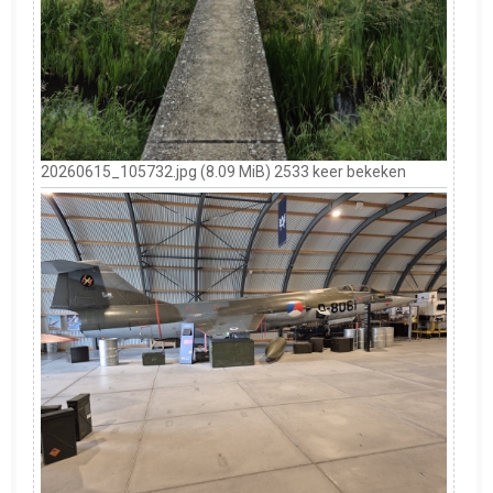
20260615_105732.jpg (8.09 MiB) 2533 keer bekeken