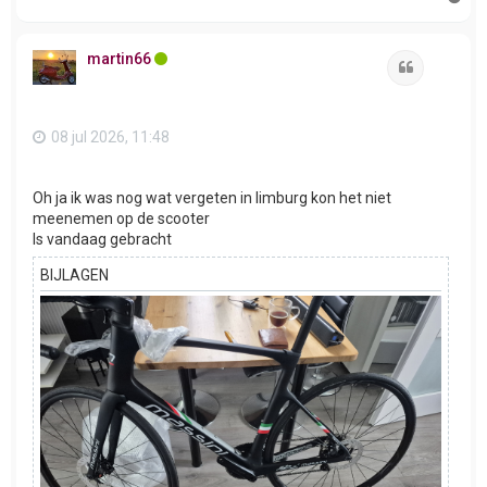
m
h
o
martin66
o
Citeer
g
08 jul 2026, 11:48
Oh ja ik was nog wat vergeten in limburg kon het niet
meenemen op de scooter
Is vandaag gebracht
BIJLAGEN