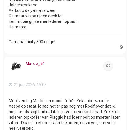
Jaloersmakend..
Verkoop de yamaha weer..
Ga maar vespa rijden denk ik.
Een mooie grijze mer lederen toptas.. .
He marco..
Yamaha tricity 300 drijtje!
O
m
h
o
Marco_61
o
Citeer
g
21 jun 2026, 15:08
Mooi verslag Martin, en mooie foto's. Zeker die waar de
Vespa op staat. ik had het er pas nog met Roelf over dat ik
nog steeds spijt had dat ik mijn Vespa verkocht had. Zeker die
lederen topkoffer van Piaggio had ik er nooit op moeten laten
zitten. Daar is niet meer aan te komen, en zo wel, dan voor
heel veel geld.