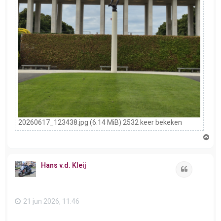
20260617_123438.jpg (6.14 MiB) 2532 keer bekeken
O
m
h
o
Hans v.d. Kleij
o
Citeer
g
21 jun 2026, 11:46