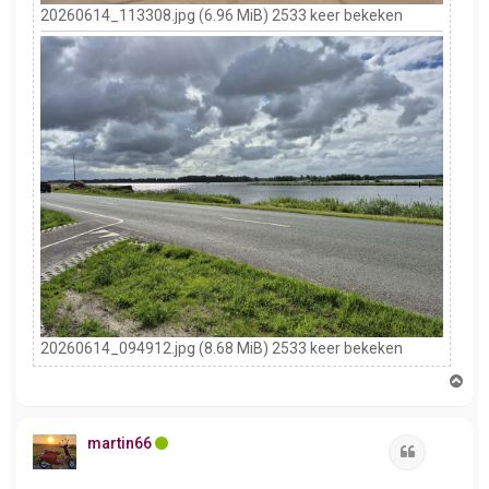
20260614_113308.jpg (6.96 MiB) 2533 keer bekeken
20260614_094912.jpg (8.68 MiB) 2533 keer bekeken
O
m
h
o
martin66
o
Citeer
g