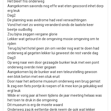
Het bleef fris onderweg
Aangekomen savonds nog effe wat eten gescoord inhet dorp
erg leuk
Dag2
De planning was avidrome had veel verwachtingen
Vond het niet zo weinig veranderd sinds de laatste keer
beetje oudbollig
Zou bijna zeggen vergane glorie
Lekker wat getourd in de omgeving mooie omgeving om te
rijden
Terug bij het hotel geen zin om verder nog wat te doen had
onderweg al gegeten lekker lui geweest de rest vande dag
Dag3
Op weg naar een door gezaagde bunker leuk met een pont
onderweg overde rivier gegaan
Aangekomen bij de bunker wat een teleurstelling gewoon
een blok beton met een stuk eruit
Door naar het airborne museum onderweg een brug gemist
Ik zag een fiets pontje ik roepen of ik mee kon ja gekukkig wel
ergl leuk
Wilde er vorig jaar al heen tijdens de jaar meeting helaas was
het toen te druk in die omgeving
Dit museum is erg de moeite waard
Onderweg zag ik eettentje denk neem de gok wat lekker