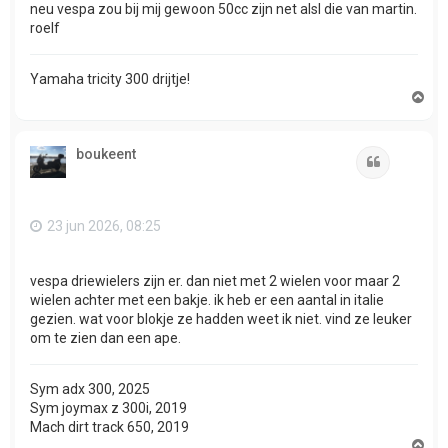
neu vespa zou bij mij gewoon 50cc zijn net alsl die van martin.
roelf
Yamaha tricity 300 drijtje!
O
m
h
o
boukeent
o
Citeer
g
23 jun 2026, 08:25
vespa driewielers zijn er. dan niet met 2 wielen voor maar 2
wielen achter met een bakje. ik heb er een aantal in italie
gezien. wat voor blokje ze hadden weet ik niet. vind ze leuker
om te zien dan een ape.
Sym adx 300, 2025
Sym joymax z 300i, 2019
Mach dirt track 650, 2019
O