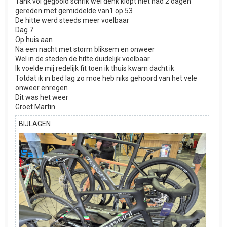
Tank vol gegooid schrik wel denk klopt niet had 2 dagen
gereden met gemiddelde van1 op 53
De hitte werd steeds meer voelbaar
Dag 7
Op huis aan
Na een nacht met storm bliksem en onweer
Wel in de steden de hitte duidelijk voelbaar
Ik voelde mij redelijk fit toen ik thuis kwam dacht ik
Totdat ik in bed lag zo moe heb niks gehoord van het vele
onweer enregen
Dit was het weer
Groet Martin
BIJLAGEN