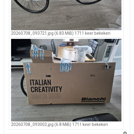
20260708_093721.jpg (6.83 MiB) 1711 keer bekeken
20260708_093002.jpg (6.8 MiB) 1711 keer bekeken
O