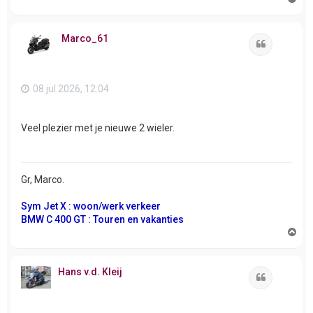
m
h
o
Marco_61
o
Citeer
g
08 jul 2026, 12:04
Veel plezier met je nieuwe 2 wieler.
Gr, Marco.
Sym Jet X : woon/werk verkeer
BMW C 400 GT : Touren en vakanties
O
m
h
o
Hans v.d. Kleij
o
Citeer
g