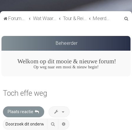
Z
Forumoverzicht
Wat Waar & Wanneer
Tour & Reisverslagen
Meerdaagse ritjes
o
e
k
Beheerder
Welkom op dit mooie & nieuwe forum!
Op weg naar een mooi & nieuw begin!
Toch effe weg
Plaats reactie
Zoek
Uitgebreid zoeken