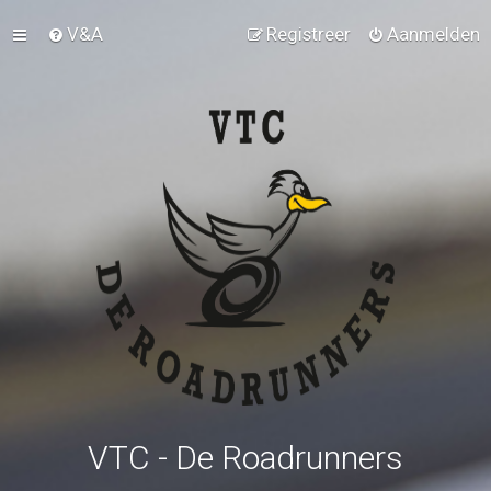
V&A
Registreer
Aanmelden
VTC - De Roadrunners