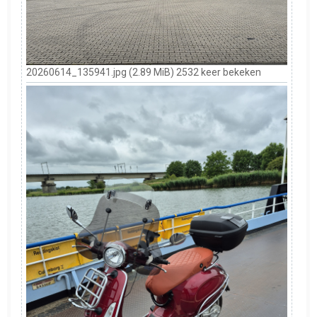
20260614_135941.jpg (2.89 MiB) 2532 keer bekeken