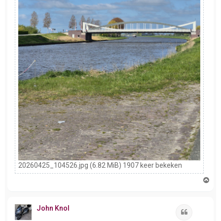
20260425_104526.jpg (6.82 MiB) 1907 keer bekeken
O
m
h
o
John Knol
o
Citeer
g