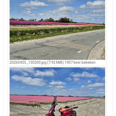
20260425_130200.jpg (7.92 MiB) 1907 keer bekeken