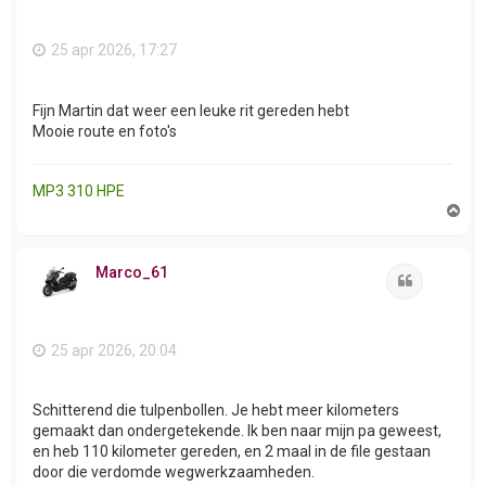
25 apr 2026, 17:27
Fijn Martin dat weer een leuke rit gereden hebt
Mooie route en foto's
MP3 310 HPE
O
m
h
o
Marco_61
o
Citeer
g
25 apr 2026, 20:04
Schitterend die tulpenbollen. Je hebt meer kilometers
gemaakt dan ondergetekende. Ik ben naar mijn pa geweest,
en heb 110 kilometer gereden, en 2 maal in de file gestaan
door die verdomde wegwerkzaamheden.