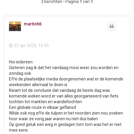
3 berichten • Pagina
1
van
1
martin66
Citeer
25 apr 2026, 16:30
Hoi iedereen
Gisteren zag ik dat het vandaag mooi weer zou worden en
zondag ook
Effe de plaatselijke media doorgenomen wat er de komende
weekenden allemaal te doen is
Kwam tot de conclusie dat vandaag de beste dag was
komende weken word er van alles georganiseerd van fiets
tochten tot markten en wandeltochten
Een globale route in elkaar geflansd
Wilde ook nog effe de tulpen in het noorden zien nou zoeken
hoor waar ze vorig jaar waren nu niet dus balen
Op goed geluk een weg in geslagen tom tom was het er niet
mee eens