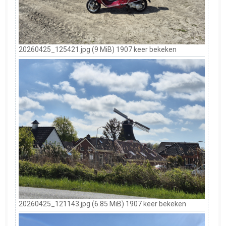
20260425_125421.jpg (9 MiB) 1907 keer bekeken
20260425_121143.jpg (6.85 MiB) 1907 keer bekeken