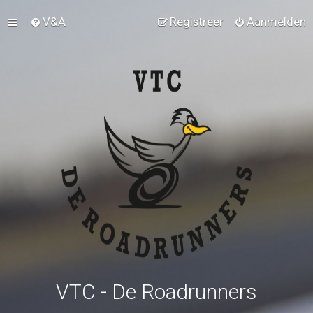
V&A
Registreer
Aanmelden
VTC - De Roadrunners