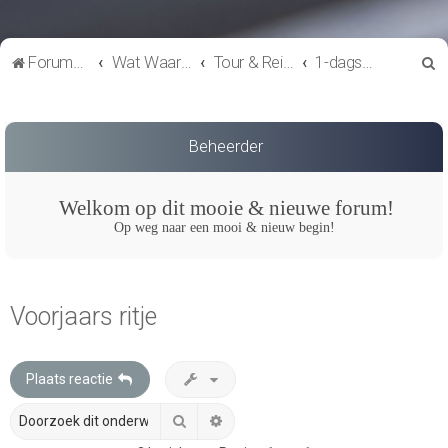
Z
Forumoverzicht
Wat Waar & Wanneer
Tour & Reisverslagen
1-dags ritjes
o
e
k
Beheerder
Welkom op dit mooie & nieuwe forum!
Op weg naar een mooi & nieuw begin!
Voorjaars ritje
Plaats reactie
Zoek
Uitgebreid zoeken