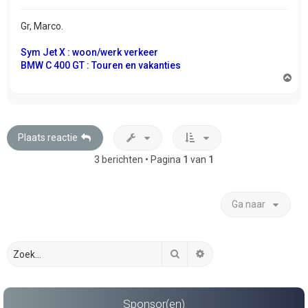
Gr, Marco.
Sym Jet X : woon/werk verkeer
BMW C 400 GT : Touren en vakanties
O
m
h
o
o
g
Plaats reactie
3 berichten • Pagina
1
van
1
Ga naar
Zoek
Uitgebreid zoeken
Sponsor(en)