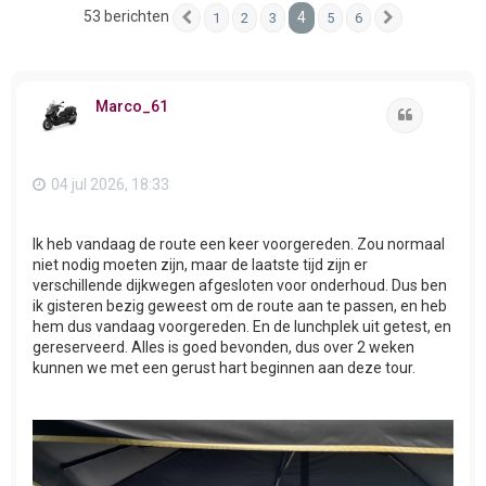
53 berichten
4
1
2
3
5
6
Vorige
Volgende
Marco_61
Citeer
04 jul 2026, 18:33
Ik heb vandaag de route een keer voorgereden. Zou normaal
niet nodig moeten zijn, maar de laatste tijd zijn er
verschillende dijkwegen afgesloten voor onderhoud. Dus ben
ik gisteren bezig geweest om de route aan te passen, en heb
hem dus vandaag voorgereden. En de lunchplek uit getest, en
gereserveerd. Alles is goed bevonden, dus over 2 weken
kunnen we met een gerust hart beginnen aan deze tour.