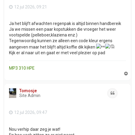
12 jul 2026, 09:21
Ja het blijft afwachten regenpak is altijd binnen handbereik
Ja we missen een paar kopstukken die vroeger het weer
vootspelde (pelleboer,klaziena enz.)
Tegenwoordig kunnen ze alleen een code kleur ergens
aangeven maar het blijft altijd koffie dik kijken
Kijk er al naar uit en gaat er met veel plezier op pad
MP3 310 HPE
O
m
h
o
Tomosje
o
Citeer
Site Admin
g
12 jul 2026, 09:47
Nou verhip daar zeg je wat!
En hoe vaak zitten ze er niet naast .