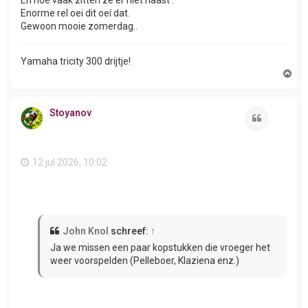
Enorme rel oei dit oei dat.
Gewoon mooie zomerdag..
Yamaha tricity 300 drijtje!
O
m
h
o
Stoyanov
o
Citeer
g
12 jul 2026, 10:02
John Knol
schreef:
↑
Ja we missen een paar kopstukken die vroeger het
weer voorspelden (Pelleboer, Klaziena enz.)