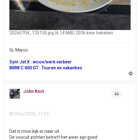
20260704_125150.jpg (6.14 MiB) 2036 keer bekeken
Gr, Marco.
Sym Jet X : woon/werk verkeer
BMW C 400 GT : Touren en vakanties
O
m
h
o
John Knol
o
Citeer
g
04 jul 2026, 21:43
Dat is mooi kijk er naar uit
De vooruit zichten betreft het weer zijn goed