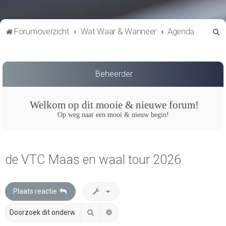
Z
Forumoverzicht
Wat Waar & Wanneer
Agenda
o
e
k
Beheerder
Welkom op dit mooie & nieuwe forum!
Op weg naar een mooi & nieuw begin!
de VTC Maas en waal tour 2026
Plaats reactie
Zoek
Uitgebreid zoeken