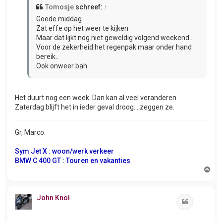
Tomosje
schreef:
↑
Goede middag.
Zat effe op het weer te kijken
Maar dat lijkt nog niet geweldig volgend weekend..
Voor de zekerheid het regenpak maar onder hand
bereik..
Ook onweer bah
Het duurt nog een week. Dan kan al veel veranderen.
Zaterdag blijft het in ieder geval droog....zeggen ze.
Gr, Marco.
Sym Jet X : woon/werk verkeer
BMW C 400 GT : Touren en vakanties
O
m
h
o
John Knol
o
Citeer
g