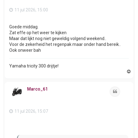
11 jul 2026, 15:00
Goede middag.
Zat effe op het weer te kijken
Maar dat lijkt nog niet geweldig volgend weekend..
Voor de zekerheid het regenpak maar onder hand bereik..
Ook onweer bah
Yamaha tricity 300 drijtje!
O
m
h
o
Marco_61
o
Citeer
g
11 jul 2026, 15:07