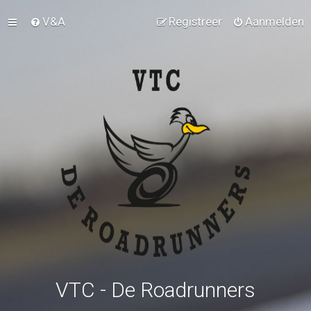
V&A
Registreer
Aanmelden
VTC - De Roadrunners