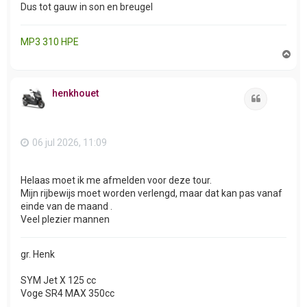
Dus tot gauw in son en breugel
MP3 310 HPE
O
m
h
o
henkhouet
o
Citeer
g
06 jul 2026, 11:09
Helaas moet ik me afmelden voor deze tour.
Mijn rijbewijs moet worden verlengd, maar dat kan pas vanaf
einde van de maand .
Veel plezier mannen
gr. Henk
SYM Jet X 125 cc
Voge SR4 MAX 350cc