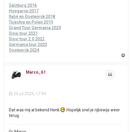
Salzburg 2016
Hongarije 2017
Italië en Oostenrijk 2018
Tsjechie en Polen 2019
Grand Tour Germania 2020
Sissi tour 2021
Sissi tour 2.0 2022
Germania tour 2023
Oostenrijk 2024
O
m
h
o
Marco_61
o
Citeer
g
06 jul 2026, 17:44
Dat was mij al bekend Henk
.Hopelijk snel je rijbewijs weer
terug.
Gr, Marco.