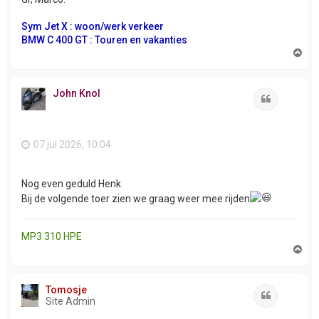
Sym Jet X : woon/werk verkeer
BMW C 400 GT : Touren en vakanties
O
m
h
o
John Knol
o
Citeer
g
07 jul 2026, 10:04
Nog even geduld Henk
Bij de volgende toer zien we graag weer mee rijden
MP3 310 HPE
O
m
h
o
Tomosje
o
Citeer
Site Admin
g