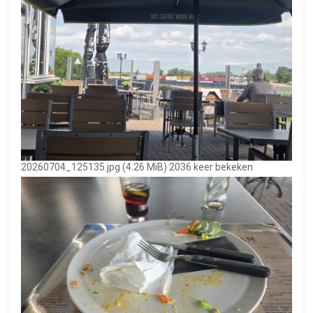
20260704_125135.jpg (4.26 MiB) 2036 keer bekeken