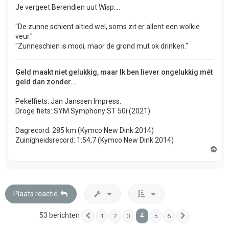
Je vergeet Berendien uut Wisp....
"De zunne schient altied wel, soms zit er allent een wolkie
veur."
"Zunneschien is mooi, maor de grond mut ok drinken."
Geld maakt niet gelukkig, maar Ik ben liever ongelukkig mét
geld dan zonder...
Pekelfiets: Jan Janssen Impress.
Droge fiets: SYM Symphony ST 50i (2021)
Dagrecord: 285 km (Kymco New Dink 2014)
Zuinigheidsrecord: 1:54,7 (Kymco New Dink 2014)
O
m
h
o
o
g
Plaats reactie
53 berichten
4
1
2
3
5
6
Vorige
Volgende