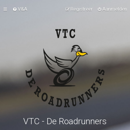
V&A
Registreer
Aanmelden
VTC - De Roadrunners