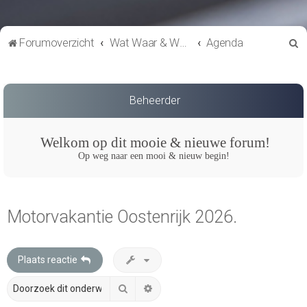
Z
Forumoverzicht
Wat Waar & Wanneer
Agenda
o
e
k
Beheerder
Welkom op dit mooie & nieuwe forum!
Op weg naar een mooi & nieuw begin!
Motorvakantie Oostenrijk 2026.
Plaats reactie
Zoek
Uitgebreid zoeken