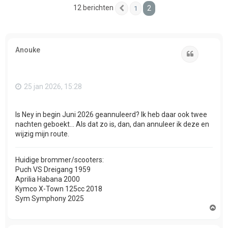
12 berichten
2
1
Vorige
Anouke
Citeer
25 jan 2026, 15:28
Is Ney in begin Juni 2026 geannuleerd? Ik heb daar ook twee
nachten geboekt... Als dat zo is, dan, dan annuleer ik deze en
wijzig mijn route.
Huidige brommer/scooters:
Puch VS Dreigang 1959
Aprilia Habana 2000
Kymco X-Town 125cc 2018
Sym Symphony 2025
O
m
h