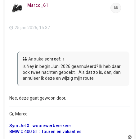
o
Marco_61
o
Citeer
g
25 jan 2026, 15:37
Anouke
schreef:
↑
Is Ney in begin Juni 2026 geannuleerd? Ik heb daar
ook twee nachten geboekt... Als dat zo is, dan, dan
annuleer ik deze en wijzig mijn route.
Nee, deze gaat gewoon door.
Gr, Marco.
Sym Jet X : woon/werk verkeer
BMW C 400 GT : Touren en vakanties
O