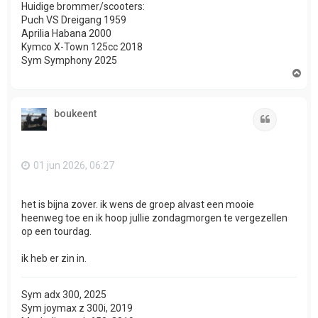
Huidige brommer/scooters:
Puch VS Dreigang 1959
Aprilia Habana 2000
Kymco X-Town 125cc 2018
Sym Symphony 2025
O
m
h
o
boukeent
o
Citeer
g
01 jun 2026, 06:27
het is bijna zover. ik wens de groep alvast een mooie
heenweg toe en ik hoop jullie zondagmorgen te vergezellen
op een tourdag.
ik heb er zin in.
Sym adx 300, 2025
Sym joymax z 300i, 2019