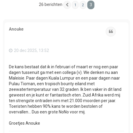
26 berichten
3
1
2
Vorige
Anouke
Citeer
20 dec 2025, 13:52
De kans bestaat dat ik in februari of maart er nog een paar
dagen tussenuit ga met een collega (v). We denken nu aan
Maleisie. Paar dagen Kuala Lumpur en een paar dagen naar
Pulau Tioman, een tropisch bounty eiland met
zeewatertemperatuur van 32 graden. Ik ben vaker in dit land
geweest en je kunt er fantastisch eten. Zuid Afrika werd mij
ten strengste ontraden ivm met 21.000 moorden per jaar.
Toeristen hebben 90% kans te worden bestolen of
overvallen... Dus een grote NoNo voor mij.
Groetjes Anouke