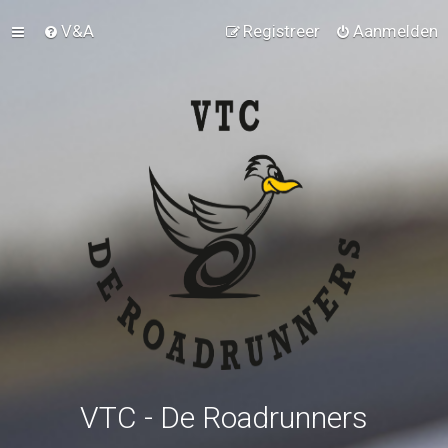
V&A
Registreer
Aanmelden
VTC - De Roadrunners