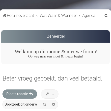
Z
Forumoverzicht
Wat Waar & Wanneer
Agenda
o
e
k
Beheerder
Welkom op dit mooie & nieuwe forum!
Op weg naar een mooi & nieuw begin!
Beter vroeg geboekt, dan veel betaald.
Plaats reactie
Zoek
Uitgebreid zoeken