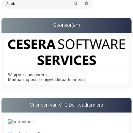
Zoek
Uitgebreid zoeken
Sponsor(en)
Wil jij ook sponsoren?
Mail naar sponsoren@vtcderoadrunners.nl
Vrienden van VTC De Roadrunners