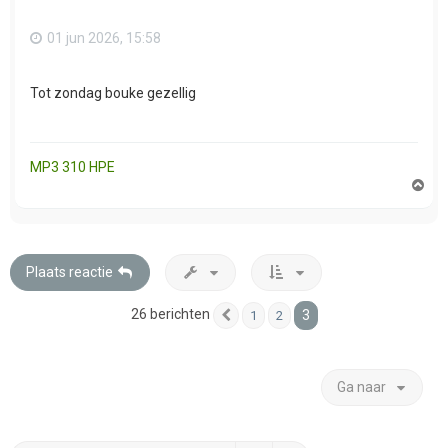
01 jun 2026, 15:58
Tot zondag bouke gezellig
MP3 310 HPE
O
m
h
o
o
g
Plaats reactie
26 berichten
3
1
2
Vorige
Ga naar