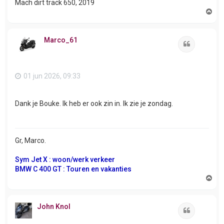
Mach dirt track 650, 2019
O
m
h
o
Marco_61
o
Citeer
g
01 jun 2026, 09:33
Dank je Bouke. Ik heb er ook zin in. Ik zie je zondag.
Gr, Marco.
Sym Jet X : woon/werk verkeer
BMW C 400 GT : Touren en vakanties
O
m
h
o
John Knol
o
Citeer
g