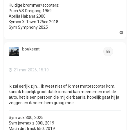
Huidige brommer/scooters:
Puch VS Dreigang 1959
Aprilia Habana 2000
Kymco X-Town 125cc 2018
Sym Symphony 2025
O
m
h
o
boukeent
o
Citeer
g
21 mar 2026, 15:19
ik zal eerlijk zijn.... ik weet niet of ik met motorscooter kom.
kans ik hopelijk groot dat ik iemand kan meenemen met de
auto. het is een persoon die mij dierbaar is. hopelijk gaat hij ja
zeggen en ik neem hem graag mee.
Sym adx 300, 2025
Sym joymax z 300i, 2019
Mach dirt track 650, 2019