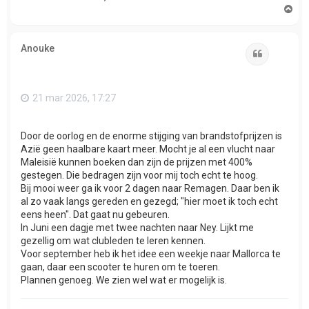
O
m
h
o
Anouke
o
Citeer
g
21 mar 2026, 17:27
Door de oorlog en de enorme stijging van brandstofprijzen is
Azië geen haalbare kaart meer. Mocht je al een vlucht naar
Maleisië kunnen boeken dan zijn de prijzen met 400%
gestegen. Die bedragen zijn voor mij toch echt te hoog.
Bij mooi weer ga ik voor 2 dagen naar Remagen. Daar ben ik
al zo vaak langs gereden en gezegd; "hier moet ik toch echt
eens heen". Dat gaat nu gebeuren.
In Juni een dagje met twee nachten naar Ney. Lijkt me
gezellig om wat clubleden te leren kennen.
Voor september heb ik het idee een weekje naar Mallorca te
gaan, daar een scooter te huren om te toeren.
Plannen genoeg. We zien wel wat er mogelijk is.