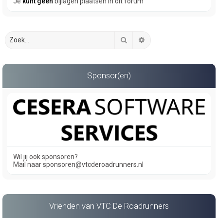
Je
kunt geen
bijlagen plaatsen in dit forum
Zoek
Uitgebreid zoeken
Sponsor(en)
Wil jij ook sponsoren?
Mail naar sponsoren@vtcderoadrunners.nl
Vrienden van VTC De Roadrunners