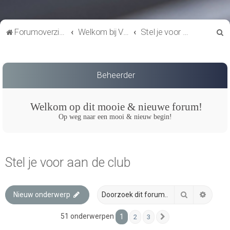
Z
Forumoverzicht
Welkom bij VTC de Roadrunners
Stel je voor aan de club
o
e
k
Beheerder
Welkom op dit mooie & nieuwe forum!
Op weg naar een mooi & nieuw begin!
Stel je voor aan de club
Zoek
Uitgeb
Nieuw onderwerp
51 onderwerpen
1
2
3
Volgende