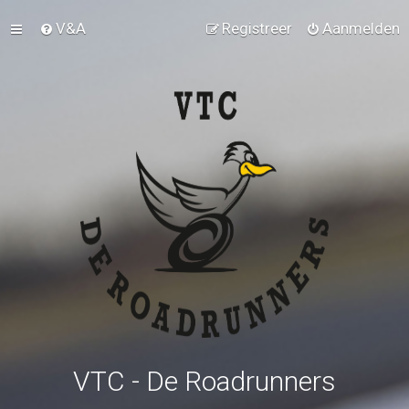
V&A
Registreer
Aanmelden
VTC - De Roadrunners