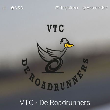
V&A
Registreer
Aanmelden
VTC - De Roadrunners