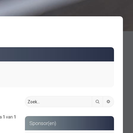
Zoek
Uitgebreid 
na
1
van
1
Sponsor(en)