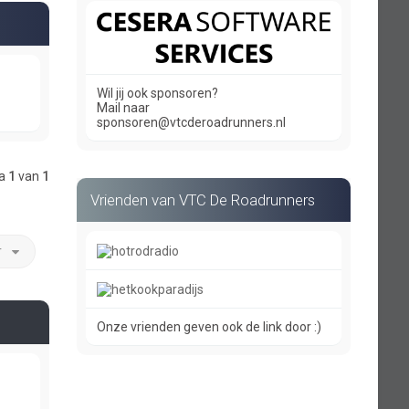
Wil jij ook sponsoren?
Mail naar
sponsoren@vtcderoadrunners.nl
na
1
van
1
Vrienden van VTC De Roadrunners
r
Onze vrienden geven ook de link door :)