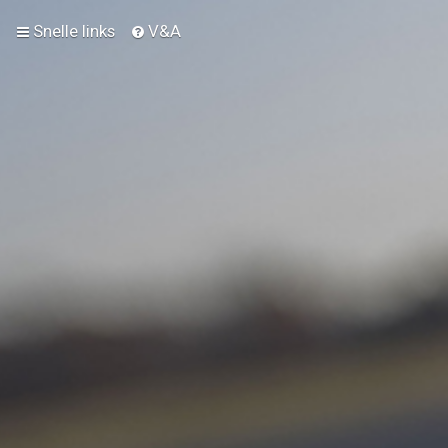
Snelle links
V&A