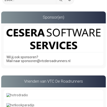
Sponsor(en)
Wil jij ook sponsoren?
Mail naar sponsoren@vtcderoadrunners.nl
Vrienden van VTC De Roadrunners