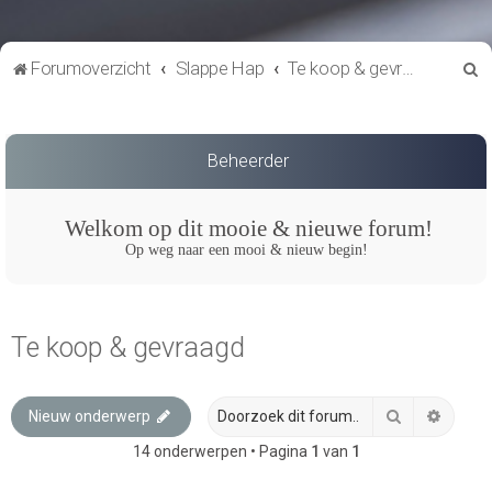
Z
Forumoverzicht
Slappe Hap
Te koop & gevraagd
o
e
k
Beheerder
Welkom op dit mooie & nieuwe forum!
Op weg naar een mooi & nieuw begin!
Te koop & gevraagd
Zoek
Uitgeb
Nieuw onderwerp
14 onderwerpen • Pagina
1
van
1