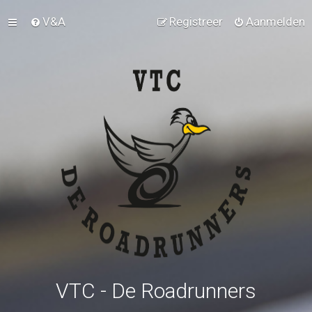
V&A
Registreer
Aanmelden
VTC - De Roadrunners