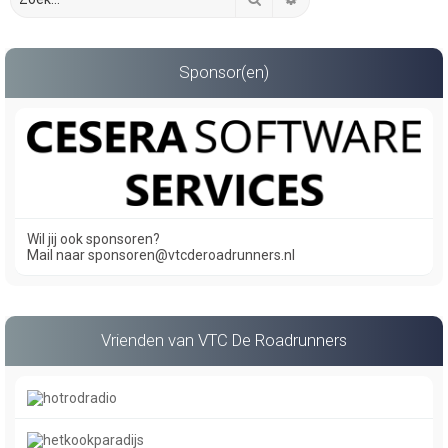
Sponsor(en)
Wil jij ook sponsoren?
Mail naar sponsoren@vtcderoadrunners.nl
Vrienden van VTC De Roadrunners