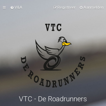
V&A
Registreer
Aanmelden
VTC - De Roadrunners