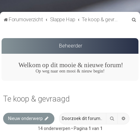
Z
Forumoverzicht
Slappe Hap
Te koop & gevraagd
o
e
k
Beheerder
Welkom op dit mooie & nieuwe forum!
Op weg naar een mooi & nieuw begin!
Te koop & gevraagd
Zoek
Uitgeb
Nieuw onderwerp
14 onderwerpen • Pagina
1
van
1