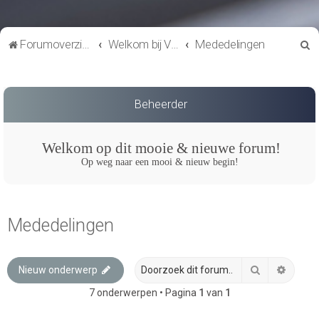
Z
Forumoverzicht
Welkom bij VTC de Roadrunners
Mededelingen
o
e
k
Beheerder
Welkom op dit mooie & nieuwe forum!
Op weg naar een mooi & nieuw begin!
Mededelingen
Zoek
Uitgeb
Nieuw onderwerp
7 onderwerpen • Pagina
1
van
1