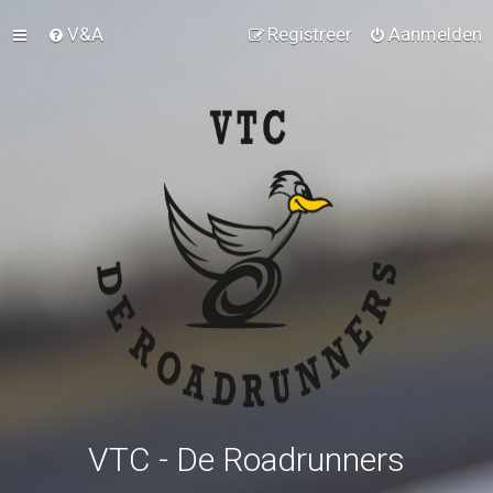
V&A
Registreer
Aanmelden
VTC - De Roadrunners