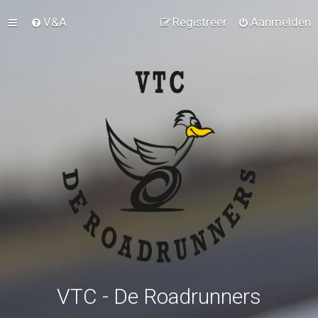
V&A
Registreer
Aanmelden
VTC - De Roadrunners