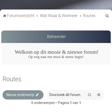
Z
Forumoverzicht
Wat Waar & Wanneer
Routes
o
e
k
Beheerder
Welkom op dit mooie & nieuwe forum!
Op weg naar een mooi & nieuw begin!
Routes
Zoek
Uitgeb
Nieuw onderwerp
0 onderwerpen • Pagina
1
van
1