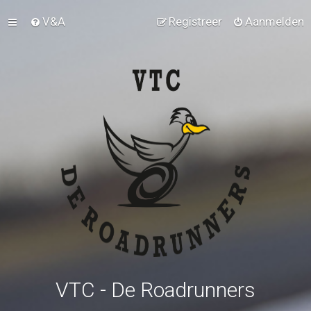
V&A
Registreer
Aanmelden
VTC - De Roadrunners