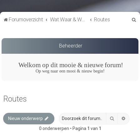
Z
Forumoverzicht
Wat Waar & Wanneer
Routes
o
e
k
Beheerder
Welkom op dit mooie & nieuwe forum!
Op weg naar een mooi & nieuw begin!
Routes
Zoek
Uitgeb
Nieuw onderwerp
0 onderwerpen • Pagina
1
van
1