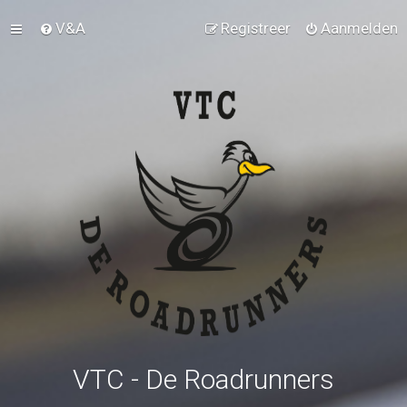
V&A
Registreer
Aanmelden
VTC - De Roadrunners