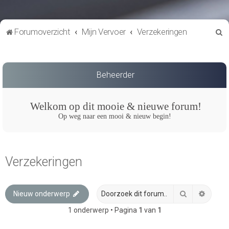
Z
Forumoverzicht
Mijn Vervoer
Verzekeringen
o
e
k
Beheerder
Welkom op dit mooie & nieuwe forum!
Op weg naar een mooi & nieuw begin!
Verzekeringen
Zoek
Uitgeb
Nieuw onderwerp
1 onderwerp • Pagina
1
van
1