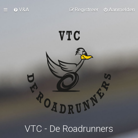
V&A
Registreer
Aanmelden
VTC - De Roadrunners