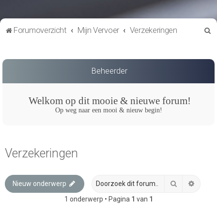
Z
Forumoverzicht
Mijn Vervoer
Verzekeringen
o
e
k
Beheerder
Welkom op dit mooie & nieuwe forum!
Op weg naar een mooi & nieuw begin!
Verzekeringen
Zoek
Uitgeb
Nieuw onderwerp
1 onderwerp • Pagina
1
van
1