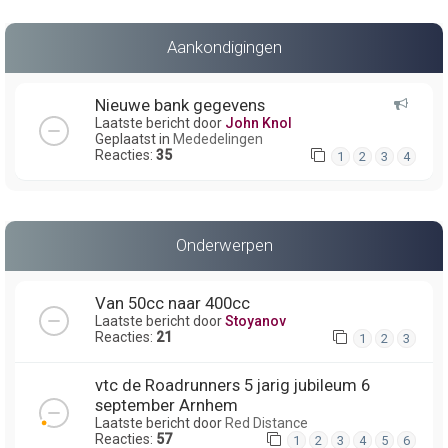
Aankondigingen
Nieuwe bank gegevens
Laatste bericht door
John Knol
Geplaatst in
Mededelingen
Reacties:
35
1
2
3
4
Onderwerpen
Van 50cc naar 400cc
Laatste bericht door
Stoyanov
Reacties:
21
1
2
3
vtc de Roadrunners 5 jarig jubileum 6
september Arnhem
Laatste bericht door
Red Distance
Reacties:
57
1
2
3
4
5
6