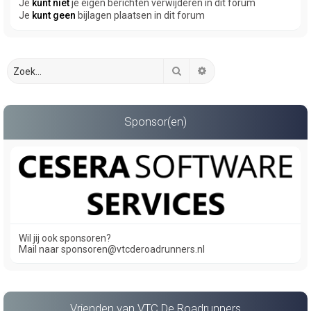
Je
kunt niet
je eigen berichten verwijderen in dit forum
Je
kunt geen
bijlagen plaatsen in dit forum
Zoek
Uitgebreid zoeken
Sponsor(en)
Wil jij ook sponsoren?
Mail naar sponsoren@vtcderoadrunners.nl
Vrienden van VTC De Roadrunners