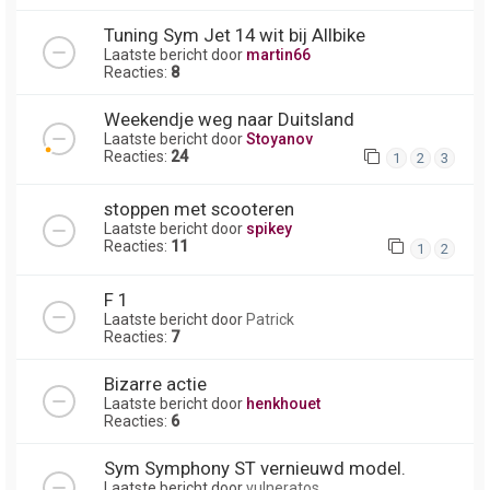
Tuning Sym Jet 14 wit bij Allbike
Laatste bericht door
martin66
Reacties:
8
Weekendje weg naar Duitsland
Laatste bericht door
Stoyanov
Reacties:
24
1
2
3
stoppen met scooteren
Laatste bericht door
spikey
Reacties:
11
1
2
F 1
Laatste bericht door
Patrick
Reacties:
7
Bizarre actie
Laatste bericht door
henkhouet
Reacties:
6
Sym Symphony ST vernieuwd model.
Laatste bericht door
vulneratos