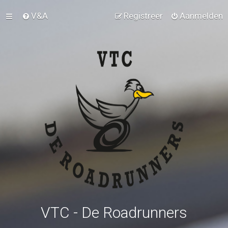
V&A
Registreer
Aanmelden
VTC - De Roadrunners