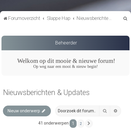
Z
Forumoverzicht
Slappe Hap
Nieuwsberichten & Updates
o
e
k
Beheerder
Welkom op dit mooie & nieuwe forum!
Op weg naar een mooi & nieuw begin!
Nieuwsberichten & Updates
Zoek
Uitgeb
Nieuw onderwerp
41 onderwerpen
1
2
Volgende