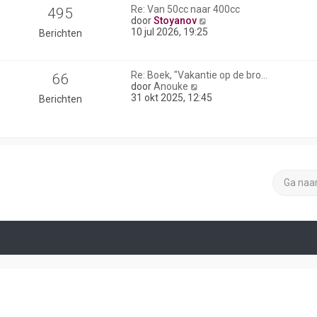
Re: Van 50cc naar 400cc
495
B
door
Stoyanov
e
10 jul 2026, 19:25
Berichten
k
i
j
Re: Boek, "Vakantie op de bro…
66
k
B
door
Anouke
l
e
31 okt 2025, 12:45
Berichten
a
k
a
i
t
j
s
k
t
l
e
a
b
a
e
Ga naa
t
r
s
i
t
c
e
h
b
t
e
r
i
c
h
t