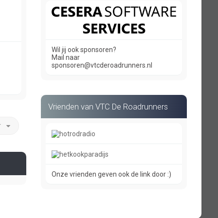
Wil jij ook sponsoren?
Mail naar
sponsoren@vtcderoadrunners.nl
Vrienden van VTC De Roadrunners
r
Onze vrienden geven ook de link door :)