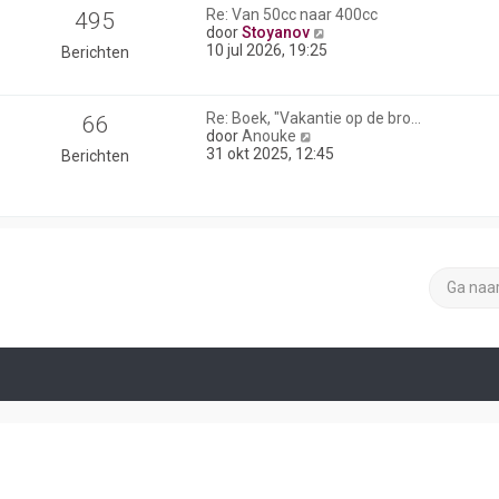
Re: Van 50cc naar 400cc
495
B
door
Stoyanov
e
10 jul 2026, 19:25
Berichten
k
i
j
Re: Boek, "Vakantie op de bro…
66
k
B
door
Anouke
l
e
31 okt 2025, 12:45
Berichten
a
k
a
i
t
j
s
k
t
l
e
a
b
a
e
Ga naa
t
r
s
i
t
c
e
h
b
t
e
r
i
c
h
t