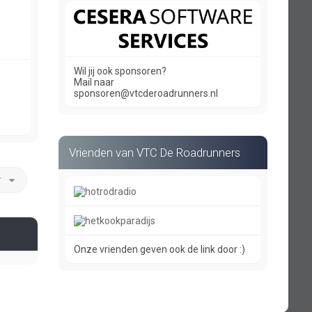
Wil jij ook sponsoren?
Mail naar
sponsoren@vtcderoadrunners.nl
Vrienden van VTC De Roadrunners
r
Onze vrienden geven ook de link door :)