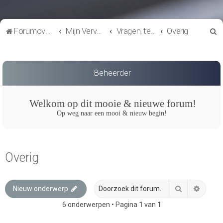
Z
Forumoverzicht
Mijn Vervoer
Vragen, techniek en onderhoud
Overig
o
e
k
Beheerder
Welkom op dit mooie & nieuwe forum!
Op weg naar een mooi & nieuw begin!
Overig
Zoek
Uitgeb
Nieuw onderwerp
6 onderwerpen • Pagina
1
van
1