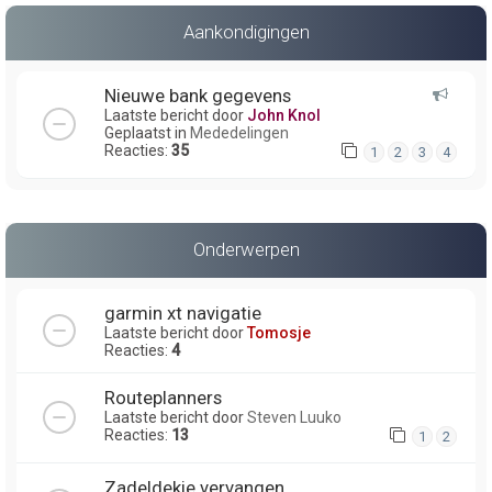
Aankondigingen
Nieuwe bank gegevens
Laatste bericht door
John Knol
Geplaatst in
Mededelingen
Reacties:
35
1
2
3
4
Onderwerpen
garmin xt navigatie
Laatste bericht door
Tomosje
Reacties:
4
Routeplanners
Laatste bericht door
Steven Luuko
Reacties:
13
1
2
Zadeldekje vervangen