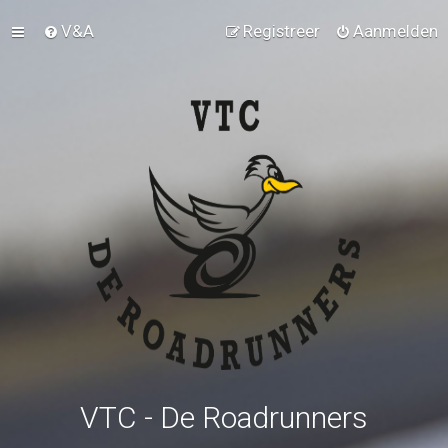
V&A
Registreer
Aanmelden
VTC - De Roadrunners