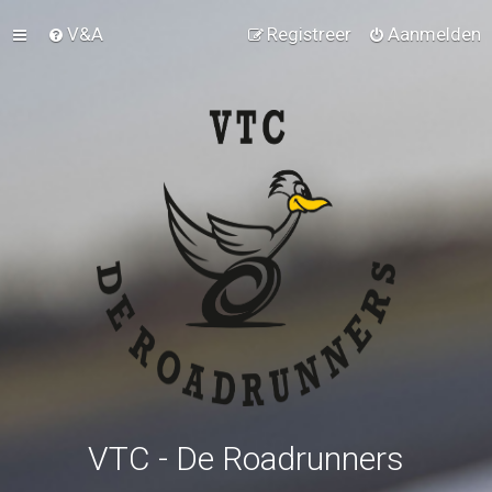
V&A
Registreer
Aanmelden
VTC - De Roadrunners