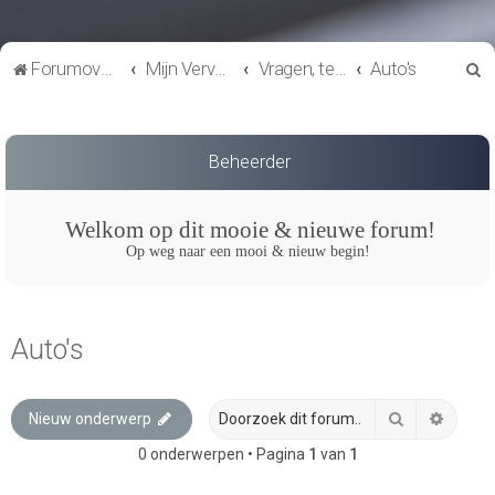
Z
Forumoverzicht
Mijn Vervoer
Vragen, techniek en onderhoud
Auto's
o
e
k
Beheerder
Welkom op dit mooie & nieuwe forum!
Op weg naar een mooi & nieuw begin!
Auto's
Zoek
Uitgeb
Nieuw onderwerp
0 onderwerpen • Pagina
1
van
1