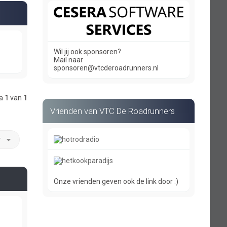
Wil jij ook sponsoren?
Mail naar
sponsoren@vtcderoadrunners.nl
na
1
van
1
Vrienden van VTC De Roadrunners
r
Onze vrienden geven ook de link door :)