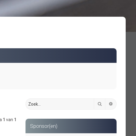
Zoek
Uitgebreid 
na
1
van
1
Sponsor(en)