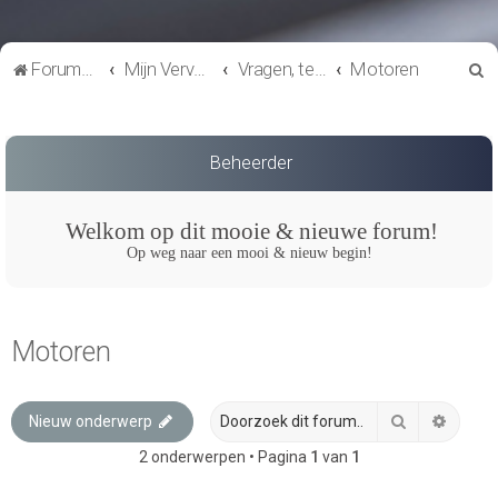
Z
Forumoverzicht
Mijn Vervoer
Vragen, techniek en onderhoud
Motoren
o
e
k
Beheerder
Welkom op dit mooie & nieuwe forum!
Op weg naar een mooi & nieuw begin!
Motoren
Zoek
Uitgeb
Nieuw onderwerp
2 onderwerpen • Pagina
1
van
1