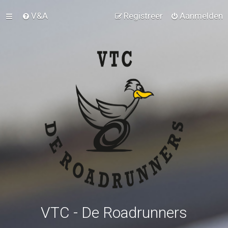
V&A
Registreer
Aanmelden
VTC - De Roadrunners