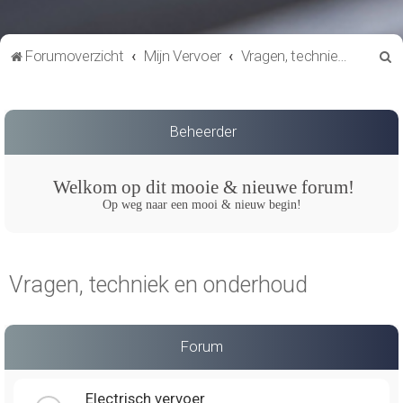
Z
Forumoverzicht
Mijn Vervoer
Vragen, techniek en onderhoud
o
e
k
Beheerder
Welkom op dit mooie & nieuwe forum!
Op weg naar een mooi & nieuw begin!
Vragen, techniek en onderhoud
Forum
Electrisch vervoer