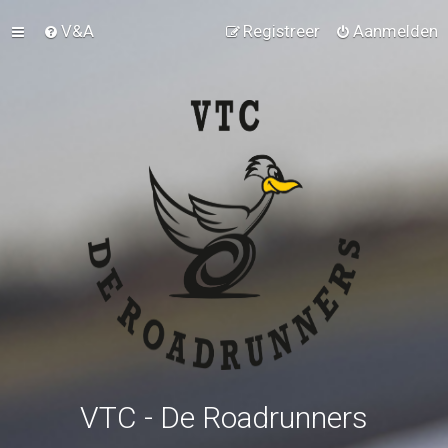
V&A
Registreer
Aanmelden
VTC - De Roadrunners