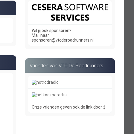
Wil jij ook sponsoren?
Mail naar
sponsoren@vtcderoadrunners.nl
Vrienden van VTC De Roadrunners
Onze vrienden geven ook de link door :)