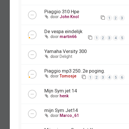
Piaggio 310 Hpe
door
John Knol
1
2
3
De vespa eindelijk
door
martin66
1
2
3
4
5
Yamaha Versity 300
door
Delight
Piaggio mp3 250..2e poging.
door
Tomosje
1
2
3
4
5
6
Mijn Sym jet 14
door
henk
mijn Sym Jet14
door
Marco_61