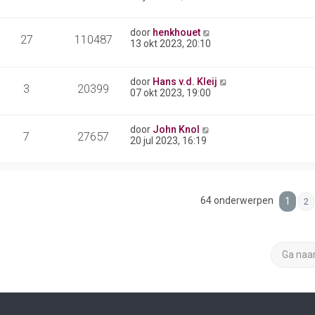
door
henkhouet
27
110487
13 okt 2023, 20:10
door
Hans v.d. Kleij
3
20399
07 okt 2023, 19:00
door
John Knol
7
27657
20 jul 2023, 16:19
64 onderwerpen
1
2
Ga naa