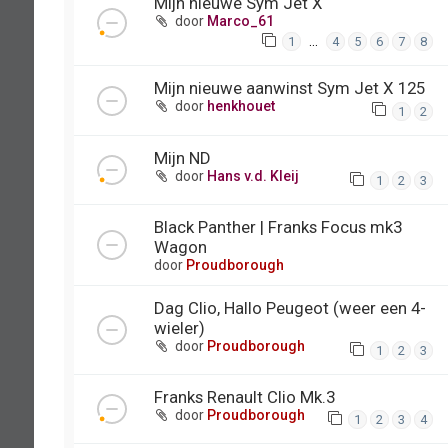
Mijn nieuwe Sym Jet X
door
Marco_61
…
1
4
5
6
7
8
Mijn nieuwe aanwinst Sym Jet X 125
door
henkhouet
1
2
Mijn ND
door
Hans v.d. Kleij
1
2
3
Black Panther | Franks Focus mk3
Wagon
door
Proudborough
Dag Clio, Hallo Peugeot (weer een 4-
wieler)
door
Proudborough
1
2
3
Franks Renault Clio Mk.3
door
Proudborough
1
2
3
4