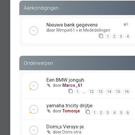
Aankondigingen
Nieuwe bank gegevens
door
Wimpie61
» in
Mededelingen
1
2
3
4
Onderwerpen
Een BMW jonguh.
door
Marco_61
…
1
12
13
14
15
16
yamaha tricity drijtje
door
Tomosje
1
2
3
4
5
6
Domi,s Versys-je.
door
Domi-stra