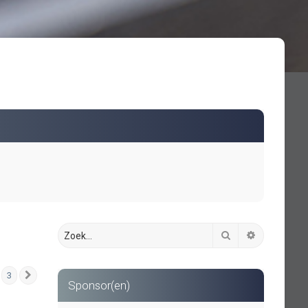
Zoek
Uitgebreid 
3
Volgende
Sponsor(en)