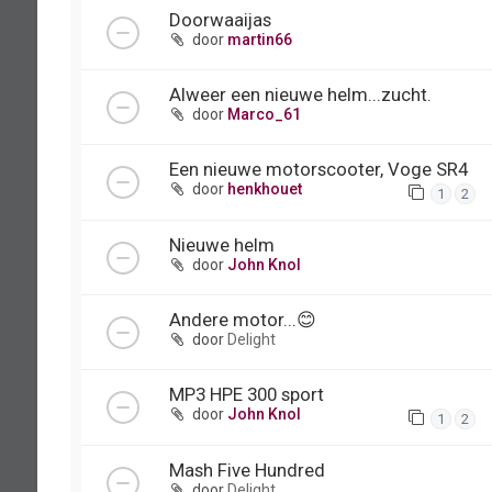
Doorwaaijas
door
martin66
Alweer een nieuwe helm...zucht.
door
Marco_61
Een nieuwe motorscooter, Voge SR4
door
henkhouet
1
2
Nieuwe helm
door
John Knol
Andere motor...😊
door
Delight
MP3 HPE 300 sport
door
John Knol
1
2
Mash Five Hundred
door
Delight