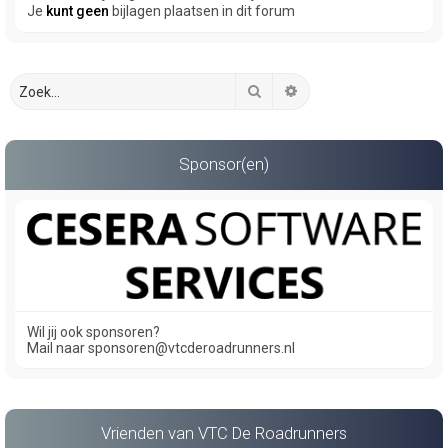
Je
kunt geen
bijlagen plaatsen in dit forum
Zoek
Uitgebreid zoeken
Sponsor(en)
Wil jij ook sponsoren?
Mail naar sponsoren@vtcderoadrunners.nl
Vrienden van VTC De Roadrunners