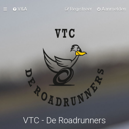
V&A
Registreer
Aanmelden
VTC - De Roadrunners