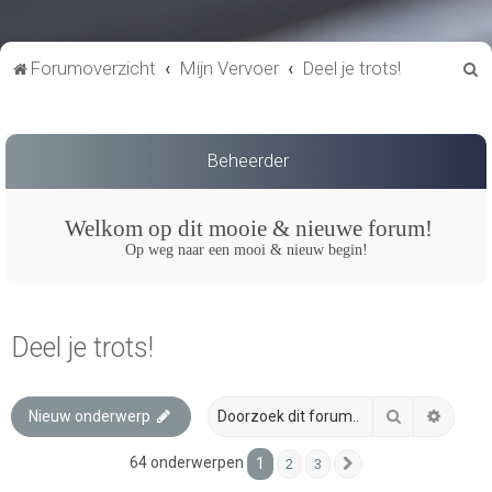
Z
Forumoverzicht
Mijn Vervoer
Deel je trots!
o
e
k
Beheerder
Welkom op dit mooie & nieuwe forum!
Op weg naar een mooi & nieuw begin!
Deel je trots!
Zoek
Uitgeb
Nieuw onderwerp
64 onderwerpen
1
2
3
Volgende