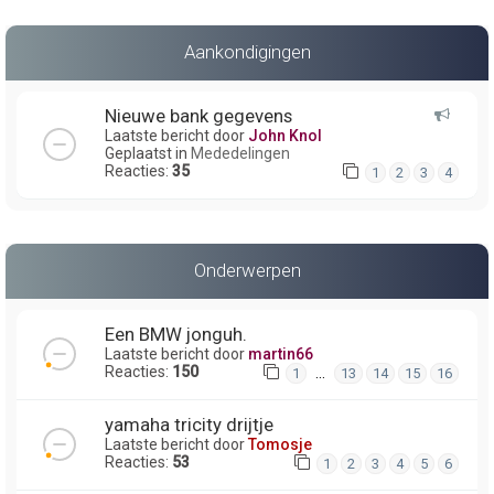
Aankondigingen
Nieuwe bank gegevens
Laatste bericht door
John Knol
Geplaatst in
Mededelingen
Reacties:
35
1
2
3
4
Onderwerpen
Een BMW jonguh.
Laatste bericht door
martin66
Reacties:
150
…
1
13
14
15
16
yamaha tricity drijtje
Laatste bericht door
Tomosje
Reacties:
53
1
2
3
4
5
6