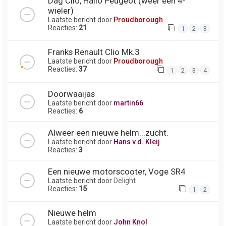
Dag Clio, Hallo Peugeot (weer een 4-
wieler)
Laatste bericht door
Proudborough
Reacties:
21
1
2
3
Franks Renault Clio Mk.3
Laatste bericht door
Proudborough
Reacties:
37
1
2
3
4
Doorwaaijas
Laatste bericht door
martin66
Reacties:
6
Alweer een nieuwe helm...zucht.
Laatste bericht door
Hans v.d. Kleij
Reacties:
3
Een nieuwe motorscooter, Voge SR4
Laatste bericht door
Delight
Reacties:
15
1
2
Nieuwe helm
Laatste bericht door
John Knol