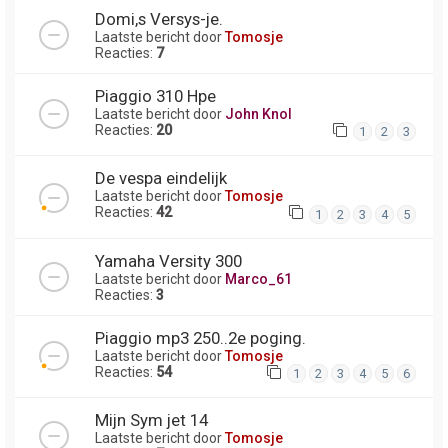
Domi,s Versys-je.
Laatste bericht door
Tomosje
Reacties:
7
Piaggio 310 Hpe
Laatste bericht door
John Knol
Reacties:
20
1
2
3
De vespa eindelijk
Laatste bericht door
Tomosje
Reacties:
42
1
2
3
4
5
Yamaha Versity 300
Laatste bericht door
Marco_61
Reacties:
3
Piaggio mp3 250..2e poging.
Laatste bericht door
Tomosje
Reacties:
54
1
2
3
4
5
6
Mijn Sym jet 14
Laatste bericht door
Tomosje