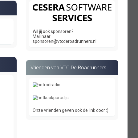
Wil jij ook sponsoren?
Mail naar
sponsoren@vtcderoadrunners.nl
Vrienden van VTC De Roadrunners
Onze vrienden geven ook de link door :)