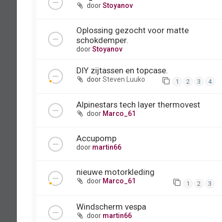
door
Stoyanov
Oplossing gezocht voor matte
schokdemper.
door
Stoyanov
DIY zijtassen en topcase.
door
Steven Luuko
1
2
3
4
Alpinestars tech layer thermovest
door
Marco_61
Accupomp
door
martin66
nieuwe motorkleding
door
Marco_61
1
2
3
Windscherm vespa
door
martin66