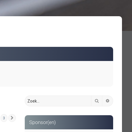
Zoek
Uitgebreid 
3
Volgende
Sponsor(en)