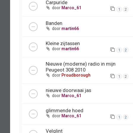
Carpuride
door
Marco_61
1
2
Banden
door
martin66
Kleine zijtassen
door
martin66
1
2
Nieuwe (moderne) radio in mijn
Peugeot 308 2010
door
Proudborough
1
2
nieuwe doorwaai jas
door
Marco_61
glimmende hoed
door
Marco_61
1
2
Velglint