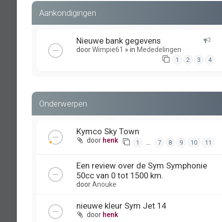
Aankondigingen
Nieuwe bank gegevens
door
Wimpie61
» in
Mededelingen
1
2
3
4
Onderwerpen
Kymco Sky Town
door
henk
…
1
7
8
9
10
11
Een review over de Sym Symphonie
50cc van 0 tot 1500 km.
door
Anouke
nieuwe kleur Sym Jet 14
door
henk