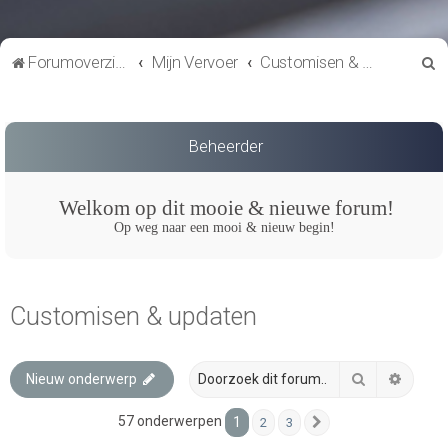
Z
Forumoverzicht
Mijn Vervoer
Customisen & updaten
o
e
k
Beheerder
Welkom op dit mooie & nieuwe forum!
Op weg naar een mooi & nieuw begin!
Customisen & updaten
Zoek
Uitgeb
Nieuw onderwerp
57 onderwerpen
1
2
3
Volgende