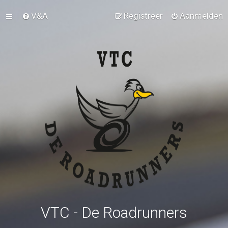
V&A
Registreer
Aanmelden
VTC - De Roadrunners