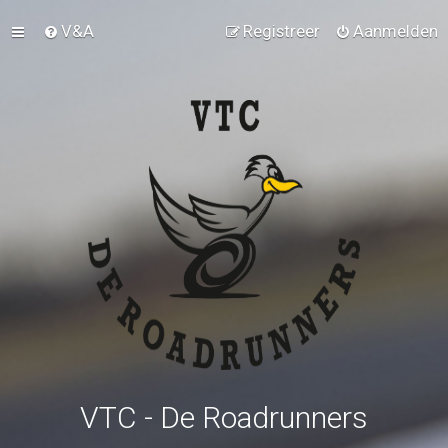
V&A
Registreer
Aanmelden
VTC - De Roadrunners