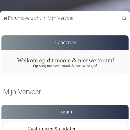
Z
Forumoverzicht
Mijn Vervoer
o
e
k
Beheerder
Welkom op dit mooie & nieuwe forum!
Op weg naar een mooi & nieuw begin!
Mijn Vervoer
Forum
Customisen & updaten