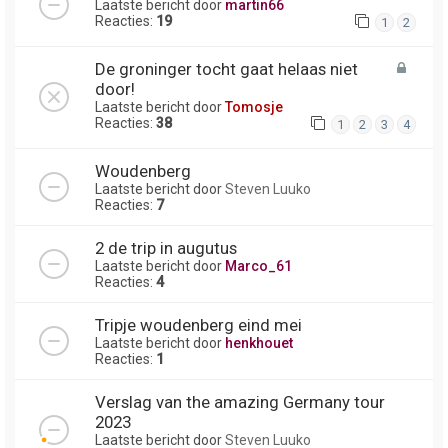
Laatste bericht door
martin66
Reacties:
19
1
2
De groninger tocht gaat helaas niet
door!
Laatste bericht door
Tomosje
Reacties:
38
1
2
3
4
Woudenberg
Laatste bericht door
Steven Luuko
Reacties:
7
2 de trip in augutus
Laatste bericht door
Marco_61
Reacties:
4
Tripje woudenberg eind mei
Laatste bericht door
henkhouet
Reacties:
1
Verslag van the amazing Germany tour
2023
Laatste bericht door
Steven Luuko