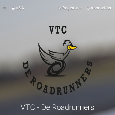
V&A
Registreer
Aanmelden
VTC - De Roadrunners