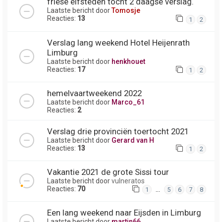
friese elfsteden tocht 2 daagse verslag.
Laatste bericht door
Tomosje
Reacties:
13
1
2
Verslag lang weekend Hotel Heijenrath
Limburg
Laatste bericht door
henkhouet
Reacties:
17
1
2
hemelvaartweekend 2022
Laatste bericht door
Marco_61
Reacties:
2
Verslag drie provinciën toertocht 2021
Laatste bericht door
Gerard van H
Reacties:
13
1
2
Vakantie 2021 de grote Sissi tour
Laatste bericht door
vulneratos
Reacties:
70
…
1
5
6
7
8
Een lang weekend naar Eijsden in Limburg
Laatste bericht door
martin66