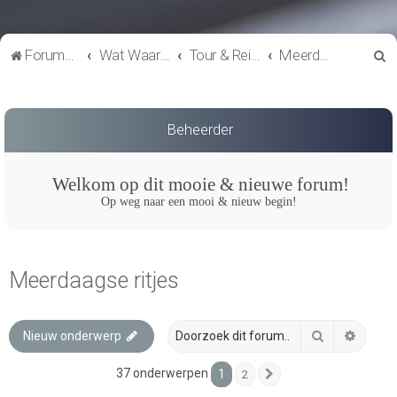
Z
Forumoverzicht
Wat Waar & Wanneer
Tour & Reisverslagen
Meerdaagse ritjes
o
e
k
Beheerder
Welkom op dit mooie & nieuwe forum!
Op weg naar een mooi & nieuw begin!
Meerdaagse ritjes
Zoek
Uitgeb
Nieuw onderwerp
37 onderwerpen
1
2
Volgende