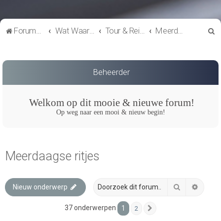
Z
Forumoverzicht
Wat Waar & Wanneer
Tour & Reisverslagen
Meerdaagse ritjes
o
e
k
Beheerder
Welkom op dit mooie & nieuwe forum!
Op weg naar een mooi & nieuw begin!
Meerdaagse ritjes
Zoek
Uitgeb
Nieuw onderwerp
37 onderwerpen
1
2
Volgende