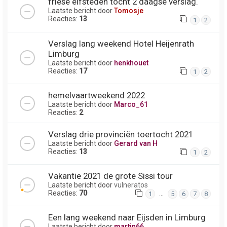
friese elfsteden tocht 2 daagse verslag.
Laatste bericht door
Tomosje
Reacties:
13
1
2
Verslag lang weekend Hotel Heijenrath
Limburg
Laatste bericht door
henkhouet
Reacties:
17
1
2
hemelvaartweekend 2022
Laatste bericht door
Marco_61
Reacties:
2
Verslag drie provinciën toertocht 2021
Laatste bericht door
Gerard van H
Reacties:
13
1
2
Vakantie 2021 de grote Sissi tour
Laatste bericht door
vulneratos
Reacties:
70
…
1
5
6
7
8
Een lang weekend naar Eijsden in Limburg
Laatste bericht door
martin66