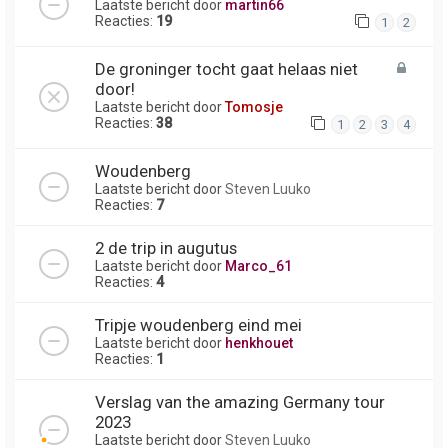
Laatste bericht door
martin66
Reacties:
19
1
2
De groninger tocht gaat helaas niet
door!
Laatste bericht door
Tomosje
Reacties:
38
1
2
3
4
Woudenberg
Laatste bericht door
Steven Luuko
Reacties:
7
2 de trip in augutus
Laatste bericht door
Marco_61
Reacties:
4
Tripje woudenberg eind mei
Laatste bericht door
henkhouet
Reacties:
1
Verslag van the amazing Germany tour
2023
Laatste bericht door
Steven Luuko