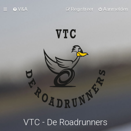
V&A
Registreer
Aanmelden
VTC - De Roadrunners