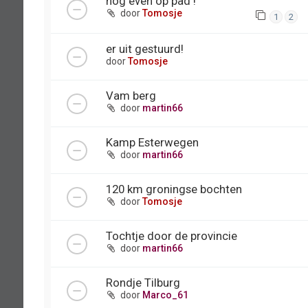
nog even op pad !
door
Tomosje
1
2
er uit gestuurd!
door
Tomosje
Vam berg
door
martin66
Kamp Esterwegen
door
martin66
120 km groningse bochten
door
Tomosje
Tochtje door de provincie
door
martin66
Rondje Tilburg
door
Marco_61