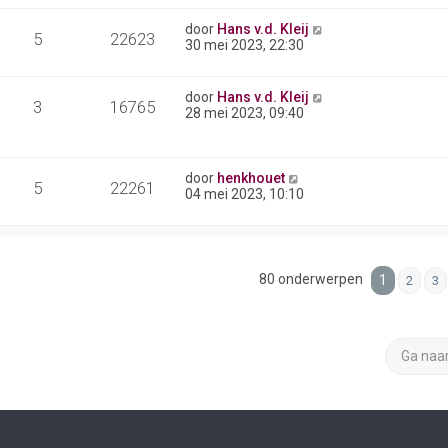
door
Hans v.d. Kleij
5
22623
30 mei 2023, 22:30
door
Hans v.d. Kleij
3
16765
28 mei 2023, 09:40
door
henkhouet
5
22261
04 mei 2023, 10:10
80 onderwerpen
1
2
3
Ga naa