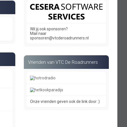
Wil jij ook sponsoren?
Mail naar
sponsoren@vtcderoadrunners.nl
Vrienden van VTC De Roadrunners
Onze vrienden geven ook de link door :)