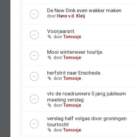
De New Dink even wakker maken
door
Hans v.d. Kleij
Voorjaarsrit
door
Tomosje
Mooi winterweer tourtje.
door
Tomosje
herfstrit naar Enschede.
door
Tomosje
vtc de roadrunners 5 jarig jubileum
meeting verslag
door
Tomosje
verslag half volgas door groningen
tourtocht
door
Tomosje