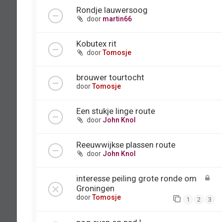
Rondje lauwersoog
door
martin66
Kobutex rit
door
Tomosje
brouwer tourtocht
door
Tomosje
Een stukje linge route
door
John Knol
Reeuwwijkse plassen route
door
John Knol
interesse peiling grote ronde om
Groningen
door
Tomosje
1
2
3