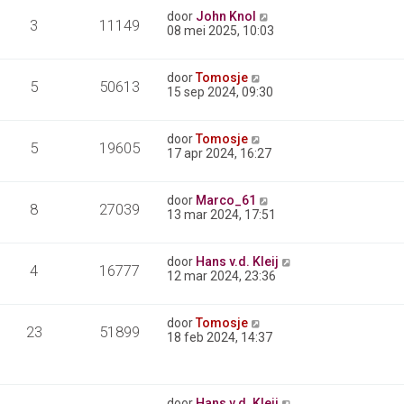
door
John Knol
3
11149
08 mei 2025, 10:03
door
Tomosje
5
50613
15 sep 2024, 09:30
door
Tomosje
5
19605
17 apr 2024, 16:27
door
Marco_61
8
27039
13 mar 2024, 17:51
door
Hans v.d. Kleij
4
16777
12 mar 2024, 23:36
door
Tomosje
23
51899
18 feb 2024, 14:37
door
Hans v.d. Kleij