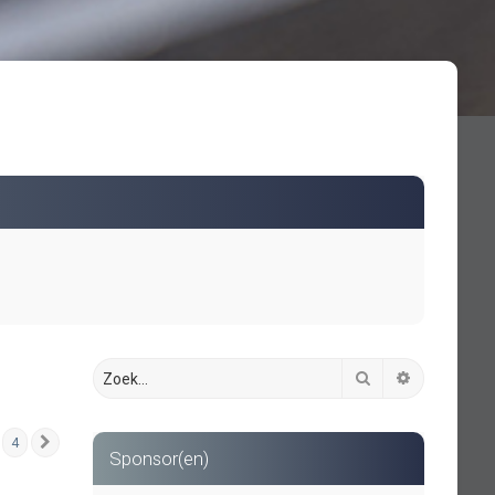
Zoek
Uitgebreid 
4
Volgende
Sponsor(en)