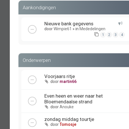
Aankondigingen
Nieuwe bank gegevens
door
Wimpie61
» in
Mededelingen
1
2
3
4
Onderwerpen
Voorjaars ritje
door
martin66
Even heen en weer naar het
Bloemendaalse strand
door
Anouke
zondag middag tourtje
door
Tomosje