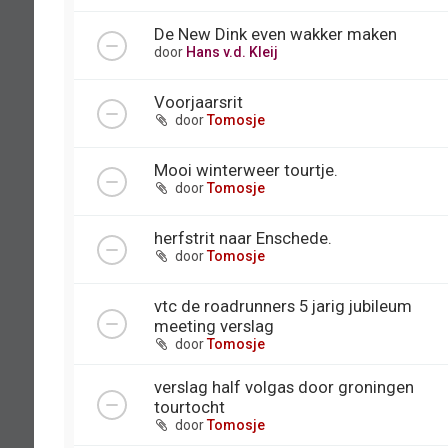
De New Dink even wakker maken
door
Hans v.d. Kleij
Voorjaarsrit
door
Tomosje
Mooi winterweer tourtje.
door
Tomosje
herfstrit naar Enschede.
door
Tomosje
vtc de roadrunners 5 jarig jubileum
meeting verslag
door
Tomosje
verslag half volgas door groningen
tourtocht
door
Tomosje