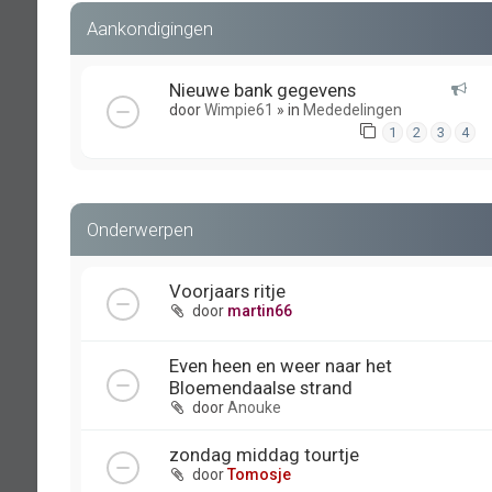
Aankondigingen
Nieuwe bank gegevens
door
Wimpie61
» in
Mededelingen
1
2
3
4
Onderwerpen
Voorjaars ritje
door
martin66
Even heen en weer naar het
Bloemendaalse strand
door
Anouke
zondag middag tourtje
door
Tomosje