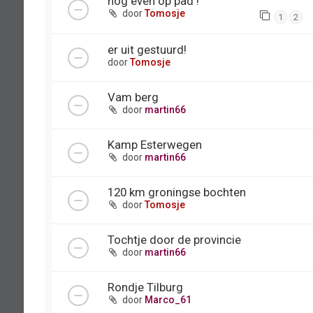
nog even op pad !
door
Tomosje
1
2
er uit gestuurd!
door
Tomosje
Vam berg
door
martin66
Kamp Esterwegen
door
martin66
120 km groningse bochten
door
Tomosje
Tochtje door de provincie
door
martin66
Rondje Tilburg
door
Marco_61