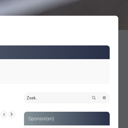
Zoek
Uitgebreid 
4
Volgende
Sponsor(en)