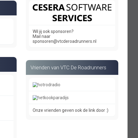
Wil jij ook sponsoren?
Mail naar
sponsoren@vtcderoadrunners.nl
Vrienden van VTC De Roadrunners
Onze vrienden geven ook de link door :)