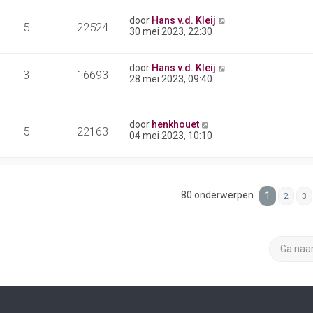
door
Hans v.d. Kleij
5
22524
30 mei 2023, 22:30
door
Hans v.d. Kleij
3
16693
28 mei 2023, 09:40
door
henkhouet
5
22163
04 mei 2023, 10:10
80 onderwerpen
1
2
3
Ga naa