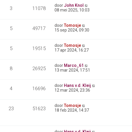
door
John Knol
3
11078
08 mei 2025, 10:03
door
Tomosje
5
49717
15 sep 2024, 09:30
door
Tomosje
5
19515
17 apr 2024, 16:27
door
Marco_61
8
26925
13 mar 2024, 17:51
door
Hans v.d. Kleij
4
16696
12 mar 2024, 23:36
door
Tomosje
23
51623
18 feb 2024, 14:37
door
Hans v.d. Kleij