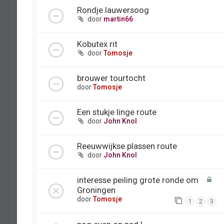
Rondje lauwersoog
door
martin66
Kobutex rit
door
Tomosje
brouwer tourtocht
door
Tomosje
Een stukje linge route
door
John Knol
Reeuwwijkse plassen route
door
John Knol
interesse peiling grote ronde om
Groningen
door
Tomosje
1
2
3