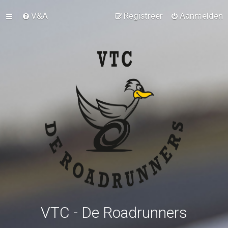
V&A
Registreer
Aanmelden
VTC - De Roadrunners