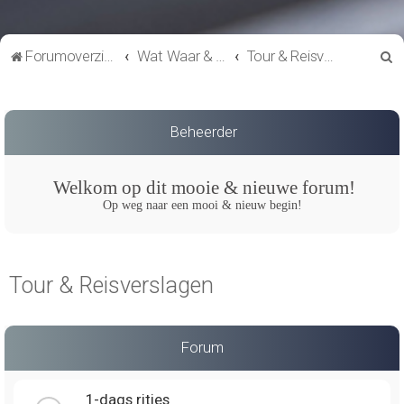
Z
Forumoverzicht
Wat Waar & Wanneer
Tour & Reisverslagen
o
e
k
Beheerder
Welkom op dit mooie & nieuwe forum!
Op weg naar een mooi & nieuw begin!
Tour & Reisverslagen
Forum
1-dags ritjes