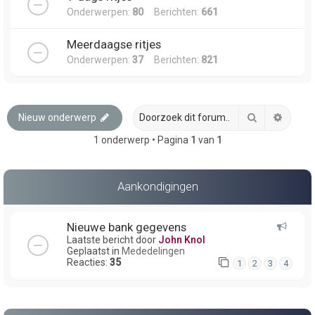
Onderwerpen:
80
Berichten:
661
Meerdaagse ritjes
Onderwerpen:
37
Berichten:
821
Zoek
Uitgeb
Nieuw onderwerp
1 onderwerp • Pagina
1
van
1
Aankondigingen
Nieuwe bank gegevens
Laatste bericht door
John Knol
Geplaatst in
Mededelingen
Reacties:
35
1
2
3
4