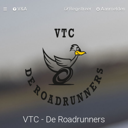
V&A
Registreer
Aanmelden
VTC - De Roadrunners