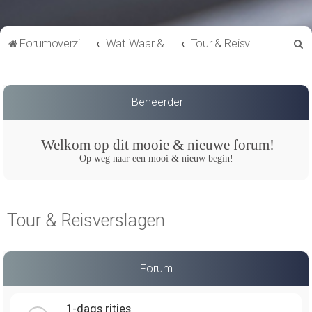
Z
Forumoverzicht
Wat Waar & Wanneer
Tour & Reisverslagen
o
e
k
Beheerder
Welkom op dit mooie & nieuwe forum!
Op weg naar een mooi & nieuw begin!
Tour & Reisverslagen
Forum
1-dags ritjes