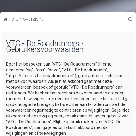
Z
Forumoverzicht
o
e
VTC - De Roadrunners -
k
Gebruikersvoorwaarden
Door het bezoeken van “VTC - De Roadrunners” (hierna
genoemd “wij”, “ons”, “onze”, “VTC - De Roadrunners”,
“https://forum.vtcderoadrunners.nl”), ga je automatisch akkoord
met de voorwaarden. Als je niet akkoord gaat met deze
voorwaarden, bezoek of gebruik “VTC - De Roadrunners” dan
niet langer. We hebben het recht om de voorwaarden op ieder
moment te wijzigen en zullen ons best doen om je hiervan tijdig
op de hoogte te brengen, het is echter aan te raden om zelf de
voorwaarden regelmatig te controleren op wijzigingen. Ga je niet
akkoord met deze wijzigingen, maak dan niet langer gebruik van
“VTC - De Roadrunners”. Blijf je gebruik maken van “VTC - De
Roadrunners”, dan ga je automatisch akkoord met de
wijzigingen en of toevoegingen.