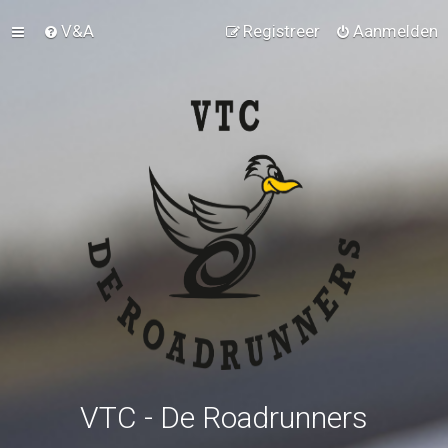
V&A
Registreer
Aanmelden
VTC - De Roadrunners