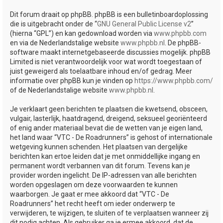
Dit forum draait op phpBB. phpBB is een bulletinboardoplossing
die is uitgebracht onder de “
GNU General Public License v2
”
(hierna “GPL”) en kan gedownload worden via
www.phpbb.com
en via de Nederlandstalige website
www.phpbb.nl
. De phpBB-
software maakt internetgebaseerde discussies mogelijk. phpBB
Limited is niet verantwoordelijk voor wat wordt toegestaan of
juist geweigerd als toelaatbare inhoud en/of gedrag. Meer
informatie over phpBB kun je vinden op
https://www.phpbb.com/
of de Nederlandstalige website
www.phpbb.nl
.
Je verklaart geen berichten te plaatsen die kwetsend, obsceen,
vulgair, lasterlijk, haatdragend, dreigend, seksueel georiënteerd
of enig ander materiaal bevat die de wetten van je eigen land,
het land waar “VTC - De Roadrunners” is gehost of internationale
wetgeving kunnen schenden. Het plaatsen van dergelijke
berichten kan ertoe leiden dat je met onmiddellijke ingang en
permanent wordt verbannen van dit forum. Tevens kan je
provider worden ingelicht. De IP-adressen van alle berichten
worden opgeslagen om deze voorwaarden te kunnen
waarborgen. Je gaat er mee akkoord dat “VTC - De
Roadrunners” het recht heeft om ieder onderwerp te
verwijderen, te wijzigen, te sluiten of te verplaatsen wanneer zij
dit nodig achten. Als gebruiker ga je ermee akkoord, dat de