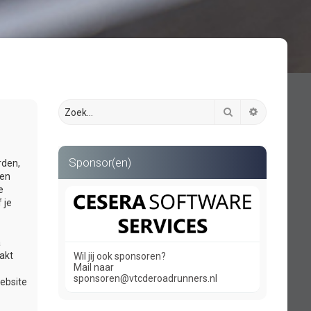
Zoek
Uitgebreid 
Sponsor(en)
rden,
 en
e
 je
a
akt
Wil jij ook sponsoren?
Mail naar
sponsoren@vtcderoadrunners.nl
ebsite