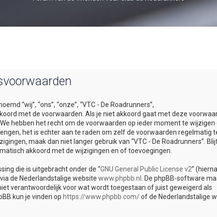
rsvoorwaarden
oemd “wij”, “ons”, “onze”, “VTC - De Roadrunners”,
akkoord met de voorwaarden. Als je niet akkoord gaat met deze voorwaa
r. We hebben het recht om de voorwaarden op ieder moment te wijzigen
brengen, het is echter aan te raden om zelf de voorwaarden regelmatig t
zigingen, maak dan niet langer gebruik van “VTC - De Roadrunners”. Blijf
matisch akkoord met de wijzigingen en of toevoegingen.
ing die is uitgebracht onder de “
GNU General Public License v2
” (hiern
via de Nederlandstalige website
www.phpbb.nl
. De phpBB-software ma
iet verantwoordelijk voor wat wordt toegestaan of juist geweigerd als
pBB kun je vinden op
https://www.phpbb.com/
of de Nederlandstalige w