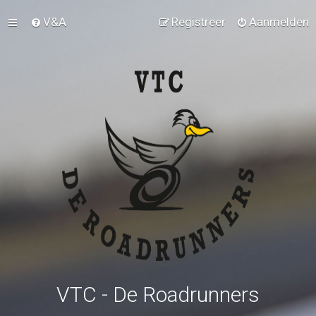
V&A
Registreer
Aanmelden
VTC - De Roadrunners