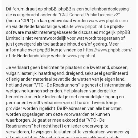
Dit forum draait op phpBB. phpBB is een bulletinboardoplossing
die is uitgebracht onder de “
GNU General Public License v2
”
(hierna “GPL”) en kan gedownload worden via
www.phpbb.com
en via de Nederlandstalige website
www.phpbb.nl
. De phpBB-
software maakt internetgebaseerde discussies mogelijk. phpBB
Limited is niet verantwoordelijk voor wat wordt toegestaan of
juist geweigerd als toelaatbare inhoud en/of gedrag. Meer
informatie over phpBB kun je vinden op
https://www.phpbb.com/
of de Nederlandstalige website
www.phpbb.nl
.
Je verklaart geen berichten te plaatsen die kwetsend, obsceen,
vulgair, lasterlijk, haatdragend, dreigend, seksueel georiënteerd
of enig ander materiaal bevat die de wetten van je eigen land,
het land waar “VTC - De Roadrunners” is gehost of internationale
wetgeving kunnen schenden. Het plaatsen van dergelijke
berichten kan ertoe leiden dat je met onmiddellijke ingang en
permanent wordt verbannen van dit forum. Tevens kan je
provider worden ingelicht. De IP-adressen van alle berichten
worden opgeslagen om deze voorwaarden te kunnen
waarborgen. Je gaat er mee akkoord dat “VTC - De
Roadrunners” het recht heeft om ieder onderwerp te
verwijderen, te wijzigen, te sluiten of te verplaatsen wanneer zij
dit nodig achten. Als gebruiker ga je ermee akkoord, dat de