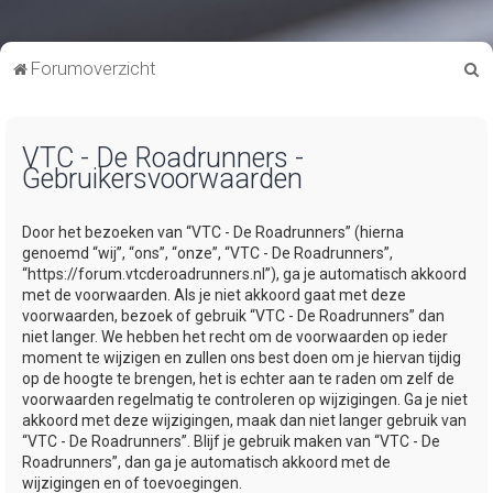
Z
Forumoverzicht
o
e
VTC - De Roadrunners -
k
Gebruikersvoorwaarden
Door het bezoeken van “VTC - De Roadrunners” (hierna
genoemd “wij”, “ons”, “onze”, “VTC - De Roadrunners”,
“https://forum.vtcderoadrunners.nl”), ga je automatisch akkoord
met de voorwaarden. Als je niet akkoord gaat met deze
voorwaarden, bezoek of gebruik “VTC - De Roadrunners” dan
niet langer. We hebben het recht om de voorwaarden op ieder
moment te wijzigen en zullen ons best doen om je hiervan tijdig
op de hoogte te brengen, het is echter aan te raden om zelf de
voorwaarden regelmatig te controleren op wijzigingen. Ga je niet
akkoord met deze wijzigingen, maak dan niet langer gebruik van
“VTC - De Roadrunners”. Blijf je gebruik maken van “VTC - De
Roadrunners”, dan ga je automatisch akkoord met de
wijzigingen en of toevoegingen.