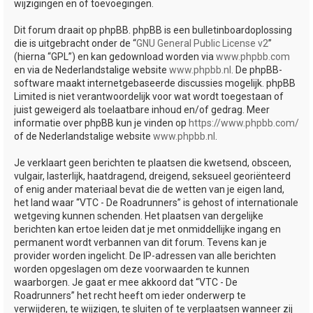
wijzigingen en of toevoegingen.
Dit forum draait op phpBB. phpBB is een bulletinboardoplossing
die is uitgebracht onder de “
GNU General Public License v2
”
(hierna “GPL”) en kan gedownload worden via
www.phpbb.com
en via de Nederlandstalige website
www.phpbb.nl
. De phpBB-
software maakt internetgebaseerde discussies mogelijk. phpBB
Limited is niet verantwoordelijk voor wat wordt toegestaan of
juist geweigerd als toelaatbare inhoud en/of gedrag. Meer
informatie over phpBB kun je vinden op
https://www.phpbb.com/
of de Nederlandstalige website
www.phpbb.nl
.
Je verklaart geen berichten te plaatsen die kwetsend, obsceen,
vulgair, lasterlijk, haatdragend, dreigend, seksueel georiënteerd
of enig ander materiaal bevat die de wetten van je eigen land,
het land waar “VTC - De Roadrunners” is gehost of internationale
wetgeving kunnen schenden. Het plaatsen van dergelijke
berichten kan ertoe leiden dat je met onmiddellijke ingang en
permanent wordt verbannen van dit forum. Tevens kan je
provider worden ingelicht. De IP-adressen van alle berichten
worden opgeslagen om deze voorwaarden te kunnen
waarborgen. Je gaat er mee akkoord dat “VTC - De
Roadrunners” het recht heeft om ieder onderwerp te
verwijderen, te wijzigen, te sluiten of te verplaatsen wanneer zij