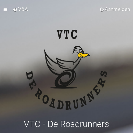
V&A
Aanmelden
VTC - De Roadrunners