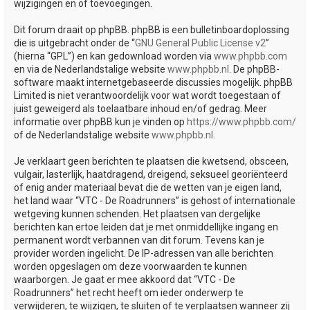
wijzigingen en of toevoegingen.
Dit forum draait op phpBB. phpBB is een bulletinboardoplossing
die is uitgebracht onder de “
GNU General Public License v2
”
(hierna “GPL”) en kan gedownload worden via
www.phpbb.com
en via de Nederlandstalige website
www.phpbb.nl
. De phpBB-
software maakt internetgebaseerde discussies mogelijk. phpBB
Limited is niet verantwoordelijk voor wat wordt toegestaan of
juist geweigerd als toelaatbare inhoud en/of gedrag. Meer
informatie over phpBB kun je vinden op
https://www.phpbb.com/
of de Nederlandstalige website
www.phpbb.nl
.
Je verklaart geen berichten te plaatsen die kwetsend, obsceen,
vulgair, lasterlijk, haatdragend, dreigend, seksueel georiënteerd
of enig ander materiaal bevat die de wetten van je eigen land,
het land waar “VTC - De Roadrunners” is gehost of internationale
wetgeving kunnen schenden. Het plaatsen van dergelijke
berichten kan ertoe leiden dat je met onmiddellijke ingang en
permanent wordt verbannen van dit forum. Tevens kan je
provider worden ingelicht. De IP-adressen van alle berichten
worden opgeslagen om deze voorwaarden te kunnen
waarborgen. Je gaat er mee akkoord dat “VTC - De
Roadrunners” het recht heeft om ieder onderwerp te
verwijderen, te wijzigen, te sluiten of te verplaatsen wanneer zij