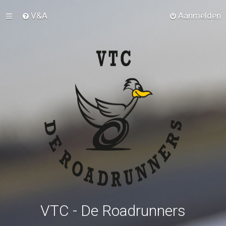
V&A
Aanmelden
VTC - De Roadrunners