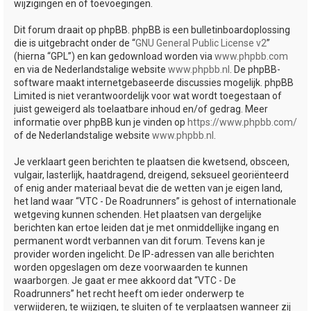
wijzigingen en of toevoegingen.
Dit forum draait op phpBB. phpBB is een bulletinboardoplossing
die is uitgebracht onder de “
GNU General Public License v2
”
(hierna “GPL”) en kan gedownload worden via
www.phpbb.com
en via de Nederlandstalige website
www.phpbb.nl
. De phpBB-
software maakt internetgebaseerde discussies mogelijk. phpBB
Limited is niet verantwoordelijk voor wat wordt toegestaan of
juist geweigerd als toelaatbare inhoud en/of gedrag. Meer
informatie over phpBB kun je vinden op
https://www.phpbb.com/
of de Nederlandstalige website
www.phpbb.nl
.
Je verklaart geen berichten te plaatsen die kwetsend, obsceen,
vulgair, lasterlijk, haatdragend, dreigend, seksueel georiënteerd
of enig ander materiaal bevat die de wetten van je eigen land,
het land waar “VTC - De Roadrunners” is gehost of internationale
wetgeving kunnen schenden. Het plaatsen van dergelijke
berichten kan ertoe leiden dat je met onmiddellijke ingang en
permanent wordt verbannen van dit forum. Tevens kan je
provider worden ingelicht. De IP-adressen van alle berichten
worden opgeslagen om deze voorwaarden te kunnen
waarborgen. Je gaat er mee akkoord dat “VTC - De
Roadrunners” het recht heeft om ieder onderwerp te
verwijderen, te wijzigen, te sluiten of te verplaatsen wanneer zij