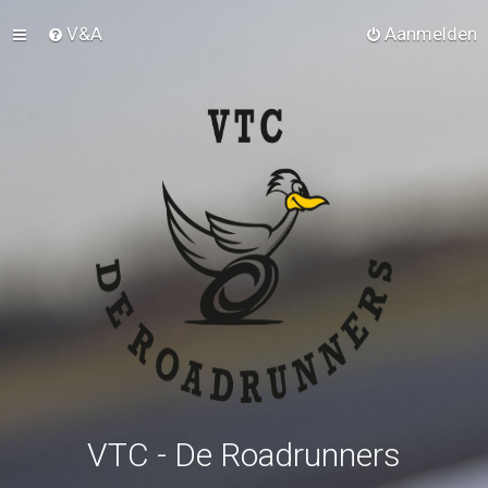
V&A
Aanmelden
VTC - De Roadrunners