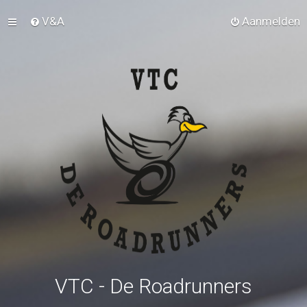
V&A
Aanmelden
VTC - De Roadrunners