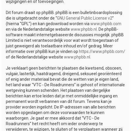
wijzigingen en of toevoegingen.
Dit forum draait op phpBB. phpBB is een bulletinboardoplossing
die is uitgebracht onder de “
GNU General Public License v2
”
(hierna “GPL”) en kan gedownload worden via
www.phpbb.com
en via de Nederlandstalige website
www.phpbb.nl
. De phpBB-
software maakt internetgebaseerde discussies mogelijk. phpBB
Limited is niet verantwoordelijk voor wat wordt toegestaan of
juist geweigerd als toelaatbare inhoud en/of gedrag. Meer
informatie over phpBB kun je vinden op
https://www.phpbb.com/
of de Nederlandstalige website
www.phpbb.nl
.
Je verklaart geen berichten te plaatsen die kwetsend, obsceen,
vulgair, lasterlijk, haatdragend, dreigend, seksueel georiënteerd
of enig ander materiaal bevat die de wetten van je eigen land,
het land waar “VTC - De Roadrunners” is gehost of internationale
wetgeving kunnen schenden. Het plaatsen van dergelijke
berichten kan ertoe leiden dat je met onmiddellijke ingang en
permanent wordt verbannen van dit forum. Tevens kan je
provider worden ingelicht. De IP-adressen van alle berichten
worden opgeslagen om deze voorwaarden te kunnen
waarborgen. Je gaat er mee akkoord dat “VTC - De
Roadrunners” het recht heeft om ieder onderwerp te
verwijderen, te wijzigen, te sluiten of te verplaatsen wanneer zij