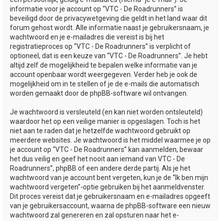
informatie voor je account op “VTC - De Roadrunners” is
beveiligd door de privacywetgeving die geldt in het land waar dit
forum gehost wordt. Alle informatie naast je gebruikersnaam, je
wachtwoord en je e-mailadres die vereist is bij het
registratieproces op “VTC - De Roadrunners” is verplicht of
optioneel, dat is een keuze van “VTC - De Roadrunners”. Je hebt
altijd zelf de mogelijkheid te bepalen welke informatie van je
account openbaar wordt weergegeven. Verder heb je ook de
mogelijkheid om in te stellen of je de e-mails die automatisch
worden gemaakt door de phpBB-software wil ontvangen.
Je wachtwoord is versleuteld (en kan niet worden ontsleuteld)
waardoor het op een veilige manier is opgeslagen. Toch is het
niet aan te raden dat je hetzelfde wachtwoord gebruikt op
meerdere websites. Je wachtwoord is het middel waarmee je op
je account op “VTC - De Roadrunners” kan aanmelden, bewaar
het dus veilig en geef het nooit aan iemand van VTC - De
Roadrunners”, phpBB of een andere derde partij. Als je het
wachtwoord van je account bent vergeten, kun je de “Ik ben mijn
wachtwoord vergeten”-optie gebruiken bij het aanmeldvenster.
Dit proces vereist dat je gebruikersnaam en e-mailadres opgeeft
van je gebruikersaccount, waarna de phpBB-software een nieuw
wachtwoord zal genereren en zal opsturen naar het e-