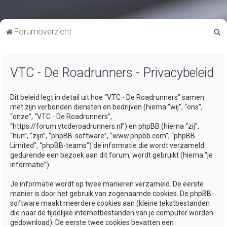
Z
Forumoverzicht
o
e
VTC - De Roadrunners - Privacybeleid
k
Dit beleid legt in detail uit hoe “VTC - De Roadrunners” samen
met zijn verbonden diensten en bedrijven (hierna “wij”, “ons”,
“onze”, “VTC - De Roadrunners”,
“https://forum.vtcderoadrunners.nl”) en phpBB (hierna “zij”,
“hun”, “zijn”, “phpBB-software”, “www.phpbb.com”, “phpBB
Limited”, “phpBB-teams”) de informatie die wordt verzameld
gedurende een bezoek aan dit forum, wordt gebruikt (hierna “je
informatie”).
Je informatie wordt op twee manieren verzameld. De eerste
manier is door het gebruik van zogenaamde cookies. De phpBB-
software maakt meerdere cookies aan (kleine tekstbestanden
die naar de tijdelijke internetbestanden van je computer worden
gedownload). De eerste twee cookies bevatten een