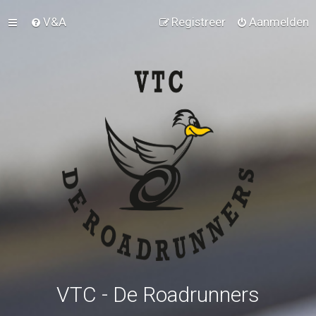
V&A
Registreer
Aanmelden
VTC - De Roadrunners