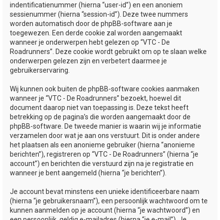
indentificatienummer (hierna “user-id”) en een anoniem
sessienummer (hierna “session-id”). Deze twee nummers
worden automatisch door de phpBB-software aan je
toegewezen. Een derde cookie zal worden aangemaakt
wanneer je onderwerpen hebt gelezen op “VTC - De
Roadrunners”. Deze cookie wordt gebruikt om op te slaan welke
onderwerpen gelezen zijn en verbetert daarmee je
gebruikerservaring.
Wij kunnen ook buiten de phpBB-software cookies aanmaken
wanneer je “VTC - De Roadrunners” bezoekt, hoewel dit
document daarop niet van toepassing is. Deze tekst heeft
betrekking op de pagina’s die worden aangemaakt door de
phpBB-software. De tweede manier is waarin wij je informatie
verzamelen door wat je aan ons verstuurt. Dit is onder andere
het plaatsen als een anonieme gebruiker (hierna “anonieme
berichten”), registreren op “VTC - De Roadrunners” (hierna “je
account”) en berichten die verstuurd zijn na je registratie en
wanneer je bent aangemeld (hierna “je berichten”).
Je account bevat minstens een unieke identificeerbare naam
(hierna “je gebruikersnaam”), een persoonlijk wachtwoord om te
kunnen aanmelden op je account (hierna “je wachtwoord”) en
een persoonlijk, geldig e-mailadres (hierna “je e-mail”). Je