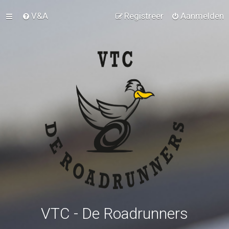
V&A
Registreer
Aanmelden
VTC - De Roadrunners