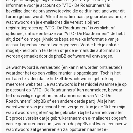
informatie voor je account op “VTC - De Roadrunners” is
beveiligd door de privacywetgeving die geldt in het land waar dit
forum gehost wordt. Alle informatie naast je gebruikersnaam, je
wachtwoord en je e-mailadres die vereist is bij het
registratieproces op “VTC - De Roadrunners” is verplicht of
optioneel, dat is een keuze van “VTC - De Roadrunners”. Je hebt
altijd zelf de mogelijkheid te bepalen welke informatie van je
account openbaar wordt weergegeven. Verder heb je ook de
mogelijkheid om in te stellen of je de e-mails die automatisch
worden gemaakt door de phpBB-software wil ontvangen.
Je wachtwoord is versleuteld (en kan niet worden ontsleuteld)
waardoor het op een veilige manier is opgeslagen. Toch is het
niet aan te raden dat je hetzelfde wachtwoord gebruikt op
meerdere websites. Je wachtwoord is het middel waarmee je op
je account op “VTC - De Roadrunners” kan aanmelden, bewaar
het dus veilig en geef het nooit aan iemand van VTC - De
Roadrunners”, phpBB of een andere derde partij. Als je het
wachtwoord van je account bent vergeten, kun je de “Ik ben mijn
wachtwoord vergeten”-optie gebruiken bij het aanmeldvenster.
Dit proces vereist dat je gebruikersnaam en e-mailadres opgeeft
van je gebruikersaccount, waarna de phpBB-software een nieuw
wachtwoord zal genereren en zal opsturen naar het e-