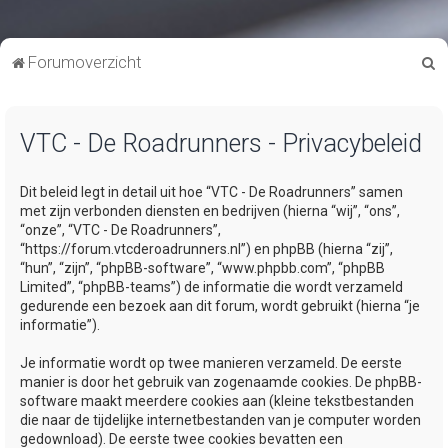
Z
Forumoverzicht
o
e
VTC - De Roadrunners - Privacybeleid
k
Dit beleid legt in detail uit hoe “VTC - De Roadrunners” samen
met zijn verbonden diensten en bedrijven (hierna “wij”, “ons”,
“onze”, “VTC - De Roadrunners”,
“https://forum.vtcderoadrunners.nl”) en phpBB (hierna “zij”,
“hun”, “zijn”, “phpBB-software”, “www.phpbb.com”, “phpBB
Limited”, “phpBB-teams”) de informatie die wordt verzameld
gedurende een bezoek aan dit forum, wordt gebruikt (hierna “je
informatie”).
Je informatie wordt op twee manieren verzameld. De eerste
manier is door het gebruik van zogenaamde cookies. De phpBB-
software maakt meerdere cookies aan (kleine tekstbestanden
die naar de tijdelijke internetbestanden van je computer worden
gedownload). De eerste twee cookies bevatten een