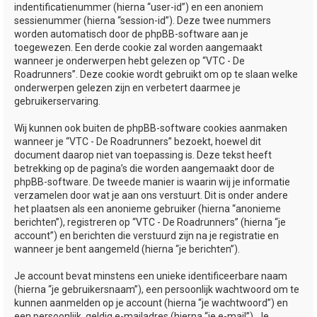
indentificatienummer (hierna “user-id”) en een anoniem
sessienummer (hierna “session-id”). Deze twee nummers
worden automatisch door de phpBB-software aan je
toegewezen. Een derde cookie zal worden aangemaakt
wanneer je onderwerpen hebt gelezen op “VTC - De
Roadrunners”. Deze cookie wordt gebruikt om op te slaan welke
onderwerpen gelezen zijn en verbetert daarmee je
gebruikerservaring.
Wij kunnen ook buiten de phpBB-software cookies aanmaken
wanneer je “VTC - De Roadrunners” bezoekt, hoewel dit
document daarop niet van toepassing is. Deze tekst heeft
betrekking op de pagina’s die worden aangemaakt door de
phpBB-software. De tweede manier is waarin wij je informatie
verzamelen door wat je aan ons verstuurt. Dit is onder andere
het plaatsen als een anonieme gebruiker (hierna “anonieme
berichten”), registreren op “VTC - De Roadrunners” (hierna “je
account”) en berichten die verstuurd zijn na je registratie en
wanneer je bent aangemeld (hierna “je berichten”).
Je account bevat minstens een unieke identificeerbare naam
(hierna “je gebruikersnaam”), een persoonlijk wachtwoord om te
kunnen aanmelden op je account (hierna “je wachtwoord”) en
een persoonlijk, geldig e-mailadres (hierna “je e-mail”). Je